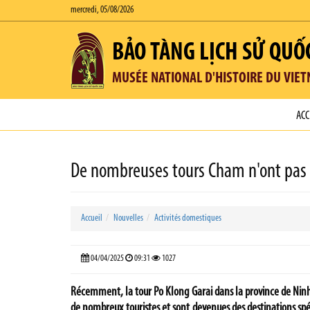
mercredi, 05/08/2026
BẢO TÀNG LỊCH SỬ QUỐ
MUSÉE NATIONAL D'HISTOIRE DU VIE
ACC
De nombreuses tours Cham n'ont pas e
Accueil
Nouvelles
Activités domestiques
04/04/2025
09:31
1027
Récemment, la tour Po Klong Garai dans la province de Ninh 
de nombreux touristes et sont devenues des destinations spé