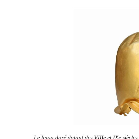
Le linga doré datant des VIIIe et IXe siècle