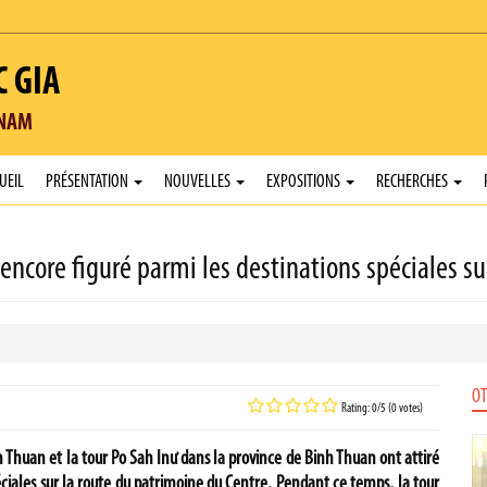
C GIA
TNAM
UEIL
PRÉSENTATION
NOUVELLES
EXPOSITIONS
RECHERCHES
ncore figuré parmi les destinations spéciales su
OT
Rating: 0/5 (0 votes)
Thuan et la tour Po Sah Inư dans la province de Binh Thuan ont attiré
ciales sur la route du patrimoine du Centre. Pendant ce temps, la tour