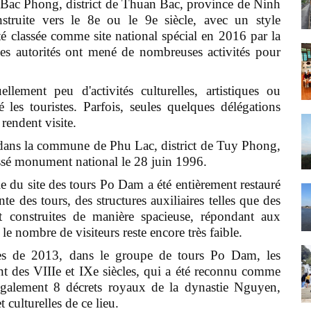
 Bac Phong, district de Thuan Bac, province de Ninh
truite vers le 8e ou le 9e siècle, avec un style
été classée comme site national spécial en 2016 par la
es autorités ont mené de nombreuses activités pour
lement peu d'activités culturelles, artistiques ou
é les touristes. Parfois, seules quelques délégations
rendent visite.
dans la commune de Phu Lac, district de Tuy Phong,
ssé monument national le 28 juin 1996.
e du site des tours Po Dam a été entièrement restauré
e des tours, des structures auxiliaires telles que des
nt construites de manière spacieuse, répondant aux
le nombre de visiteurs reste encore très faible.
ues de 2013, dans le groupe de tours Po Dam, les
nt des VIIIe et IXe siècles, qui a été reconnu comme
e également 8 décrets royaux de la dynastie Nguyen,
t culturelles de ce lieu.