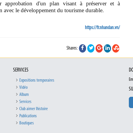
 approbation d'un plan visant à préserver et à
ien avec le développement du tourisme durable.
https://fr.nhandan.vn/
Shares:
SERVICES
DO
Em
Expositions temporaires
Vidéo
SU
Album
Services
Club aimer lhistoire
Publications
Boutiques