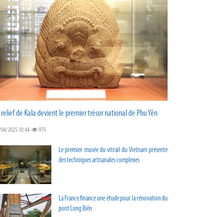
 relief de Kala devient le premier trésor national de Phu Yên
/04/2025 10:44
975
Le premier musée du vitrail du Vietnam présente
des techniques artisanales complexes
La France finance une étude pour la rénovation du
pont Long Biên