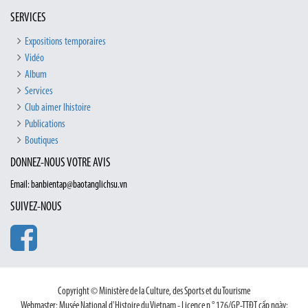
SERVICES
Expositions temporaires
Vidéo
Album
Services
Club aimer lhistoire
Publications
Boutiques
DONNEZ-NOUS VOTRE AVIS
Email: banbientap@baotanglichsu.vn
SUIVEZ-NOUS
Copyright © Ministère de la Culture, des Sports et du Tourisme
Webmaster: Musée National d'Histoire du Vietnam - Licence n ° 176/GP-TTĐT cấp ngày: