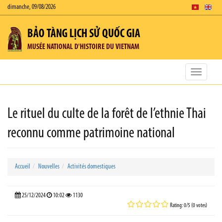
dimanche, 09/08/2026
BẢO TÀNG LỊCH SỬ QUỐC GIA
MUSÉE NATIONAL D'HISTOIRE DU VIETNAM
Toggle
navigatio
Le rituel du culte de la forêt de l’ethnie Thai
reconnu comme patrimoine national
Accueil
Nouvelles
Activités domestiques
25/12/2024
10:02
1130
Rating: 0/5 (0 votes)