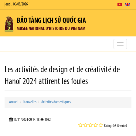
jeudi, 06/08/2026
BẢO TÀNG LỊCH SỬ QUỐC GIA
MUSÉE NATIONAL D'HISTOIRE DU VIETNAM
Toggle
navigatio
Les activités de design et de créativité de
Hanoï 2024 attirent les foules
Accueil
Nouvelles
Activités domestiques
16/11/2024
14:18
1032
Rating: 0/5 (0 votes)