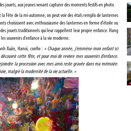
s jouets, aux jeunes venant capturer des moments festifs en photo.
la Fête de la mi-automne, on peut voir des étals remplis de lanternes
fants choisissent avec enthousiasme des lanternes en forme d'étoile ou
 des jouets traditionnels qui leur rappellent leur propre enfance. Hang
t les souvenirs d'enfance à la vie moderne.
anh Xuân, Hanoï, confie :
« Chaque année, j’emmène mon enfant ici
découvrir cette fête, et pour moi de revivre mes souvenirs d’enfance.
 rejoindre la procession avec mes amis reste gravée dans ma mémoire.
oie, malgré la modernité de la vie actuelle. »