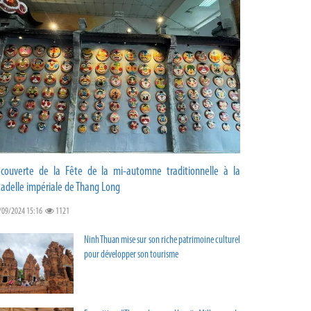
couverte de la Fête de la mi-automne traditionnelle à la
tadelle impériale de Thang Long
/09/2024 15:16
1121
Ninh Thuan mise sur son riche patrimoine culturel
pour développer son tourisme