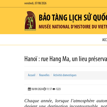
vendredi, 07/08/2026
BẢO TÀNG LỊCH SỬ QUỐ
MUSÉE NATIONAL D'HISTOIRE DU VIE
ACC
Hanoï : rue Hang Ma, un lieu préserva
Accueil
Nouvelles
Activités domestiques
18/09/2024
11:17
1223
Chaque année, lorsque l’atmosphère auto
devient une destination incontournable, n