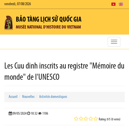
vendredi, 07/08/2026
BẢO TÀNG LỊCH SỬ QUỐC GIA
MUSÉE NATIONAL D'HISTOIRE DU VIETNAM
Toggle
navigatio
Les Cuu dinh inscrits au registre "Mémoire du
monde" de l'UNESCO
Accueil
Nouvelles
Activités domestiques
09/05/2024
10:32
1106
Rating: 0/5 (0 votes)