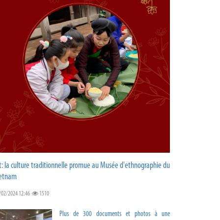
t: la culture traditionnelle promue au Musée d'ethnographie du
etnam
/02/2024 12:46
1510
Plus de 300 documents et photos à une