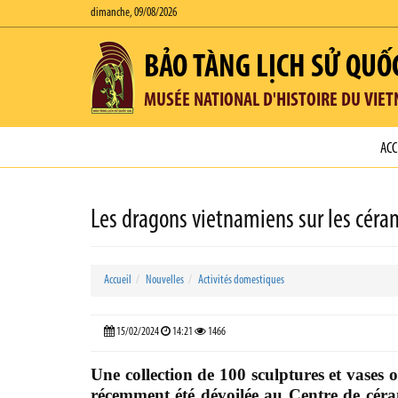
dimanche, 09/08/2026
BẢO TÀNG LỊCH SỬ QUỐ
MUSÉE NATIONAL D'HISTOIRE DU VIE
ACC
Les dragons vietnamiens sur les céra
Accueil
Nouvelles
Activités domestiques
15/02/2024
14:21
1466
Une collection de 100 sculptures et vases
récemment été dévoilée au Centre de céram