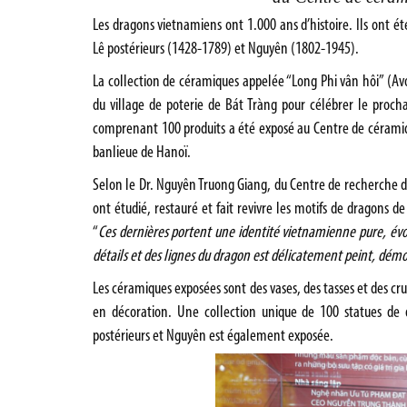
Les dragons vietnamiens ont 1.000 ans d’histoire. Ils ont é
Lê postérieurs (1428-1789) et Nguyên (1802-1945).
La collection de céramiques appelée “Long Phi vân hôi” (Avo
du village de poterie de Bát Tràng pour célébrer le proc
comprenant 100 produits a été exposé au Centre de cérami
banlieue de Hanoï.
Selon le Dr. Nguyên Truong Giang, du Centre de recherche de 
ont étudié, restauré et fait revivre les motifs de dragons 
“
Ces dernières portent une identité vietnamienne pure, évoq
détails et des lignes du dragon est délicatement peint, démon
Les céramiques exposées sont des vases, des tasses et des cr
en décoration. Une collection unique de 100 statues de 
postérieurs et Nguyên est également exposée.