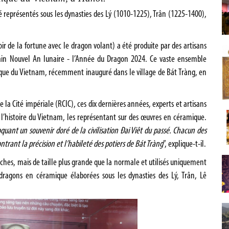
té représentés sous les dynasties des Lý (1010-1225), Trân (1225-1400),
ir de la fortune avec le dragon volant) a été produite par des artisans
hain Nouvel An lunaire - l’Année du Dragon 2024. Ce vaste ensemble
que du Vietnam, récemment inauguré dans le village de Bát Tràng, en
la Cité impériale (RCIC), ces dix dernières années, experts et artisans
de l’histoire du Vietnam, les représentant sur des œuvres en céramique.
uant un souvenir doré de la civilisation Ðai Viêt du passé. Chacun des
trant la précision et l’habileté des potiers de Bát Tràng
”, explique-t-il.
uches, mais de taille plus grande que la normale et utilisés uniquement
dragons en céramique élaborées sous les dynasties des Lý, Trân, Lê