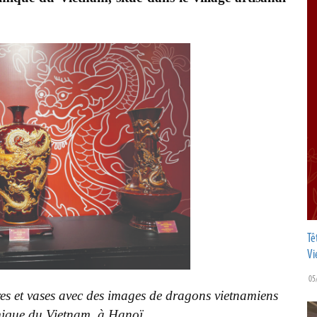
Tê
Vi
05
res et vases avec des images de dragons vietnamiens
mique du Vietnam, à Hanoï.