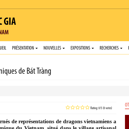
C GIA
TNAM
UEIL
PRÉSENTATION
NOUVELLES
EXPOSITIONS
RECHERCHES
miques de Bát Tràng
OT
Rating: 0/5 (0 votes)
 ornés de représentations de dragons vietnamiens a
ique du Vietnam, situé dans le village artisanal