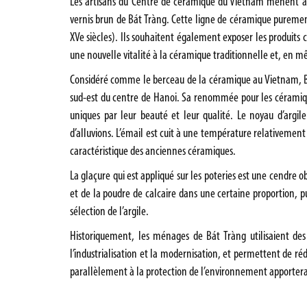
Les artisans du Centre de céramique du Vietnam mènent ac
vernis brun de Bát Tràng. Cette ligne de céramique purement
XVe siècles). Ils souhaitent également exposer les produits
une nouvelle vitalité à la céramique traditionnelle et, en 
Considéré comme le berceau de la céramique au Vietnam, Bát
sud-est du centre de Hanoi. Sa renommée pour les céramiqu
uniques par leur beauté et leur qualité. Le noyau d’argi
d’alluvions. L’émail est cuit à une température relativemen
caractéristique des anciennes céramiques.
La glaçure qui est appliqué sur les poteries est une cendre 
et de la poudre de calcaire dans une certaine proportion, p
sélection de l’argile.
Historiquement, les ménages de Bát Tràng utilisaient de
l’industrialisation et la modernisation, et permettent de r
parallèlement à la protection de l’environnement apportera 