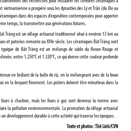
tuellement des recherches pour restaurer les célèbres céramiques à
 vietnamienne a prospéré sous les dynasties des Lý et Trân (du XIe au
 céramiques dans des espaces d’exposition contemporains pour apporter
même temps, la transmettre aux générations futures.
 Tràng est un village artisanal traditionnel situé à environ 13 km au
es et poteries remonte au XIVe siècle. Les céramiques Bát Tràng sont
le typique de Bát Tràng est un mélange de sable du fleuve Rouge et
t élevée, entre 1.250°C et 1.320°C, ce qui donne cette couleur profonde
obtenue en brûlant de la balle de riz, en la mélangeant avec de la boue
uis en la broyant finement. Les potiers doivent être minutieux dans la
s fours à charbon, mais les fours à gaz sont devenus la norme avec
éduire la pollution environnementale. La promotion du village artisanal
un développement durable à cette activité qui traverse les époques.
Texte et photos : Thê Linh/CVN