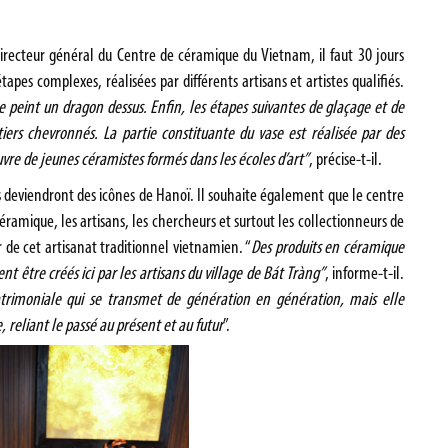
irecteur général du Centre de céramique du Vietnam, il faut 30 jours
apes complexes, réalisées par différents artisans et artistes qualifiés.
te peint un dragon dessus. Enfin, les étapes suivantes de glaçage et de
iers chevronnés. La partie constituante du vase est réalisée par des
œuvre de jeunes céramistes formés dans les écoles d’art”
, précise-t-il.
 deviendront des icônes de Hanoï. Il souhaite également que le centre
amique, les artisans, les chercheurs et surtout les collectionneurs de
 de cet artisanat traditionnel vietnamien. “
Des produits en céramique
t être créés ici par les artisans du village de Bát Tràng”
, informe-t-il.
trimoniale qui se transmet de génération en génération, mais elle
reliant le passé au présent et au futur
”.