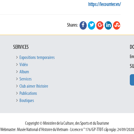
https://lecourrier.vn/
Shares:
SERVICES
DO
Em
Expositions temporaires
Vidéo
SU
Album
Services
Club aimer lhistoire
Publications
Boutiques
Copyright © Ministère de la Culture, des Sports et du Tourisme
Webmaster: Musée National d'Histoire du Vietnam - Licence n ° 176/GP-TTĐT cấp ngày: 24/09/2020