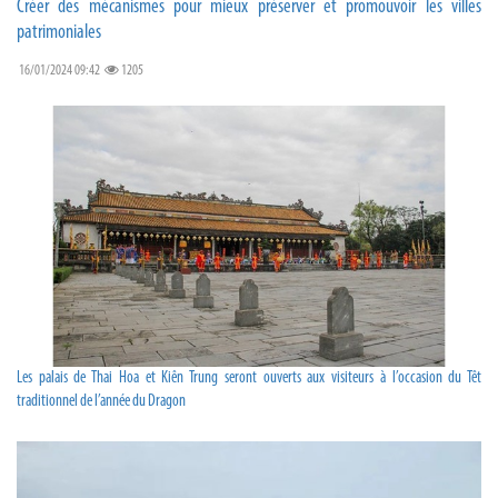
Créer des mécanismes pour mieux préserver et promouvoir les villes
patrimoniales
16/01/2024 09:42
1205
Les palais de Thai Hoa et Kiên Trung seront ouverts aux visiteurs à l’occasion du Têt
traditionnel de l’année du Dragon