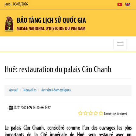
jeudi, 06/08/2026
BẢO TÀNG LỊCH SỬ QUỐC GIA
MUSÉE NATIONAL D'HISTOIRE DU VIETNAM
Toggle
navigatio
Huê: restauration du palais Cân Chanh
Accueil
Nouvelles
Activités domestiques
17/01/2024
14:10
1437
Rating: 0/5 (0 votes)
Le palais Cân Chanh, considéré comme l’un des ouvrages les plus
importants de la Cité impériale de Huê, sera restauré avec un