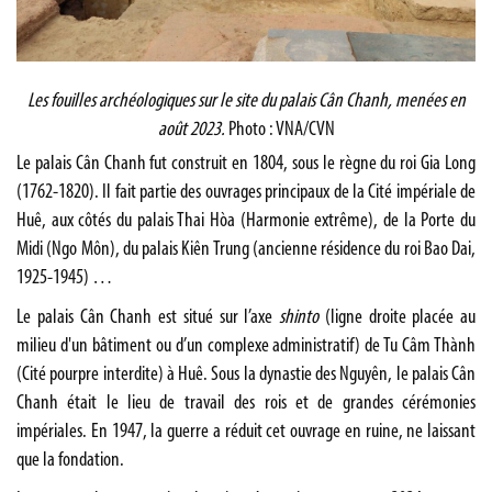
Les fouilles archéologiques sur le site du palais Cân Chanh, menées en
août 2023.
Photo : VNA/CVN
Le palais Cân Chanh fut construit en 1804, sous le règne du roi Gia Long
(1762-1820). Il fait partie des ouvrages principaux de la Cité impériale de
Huê, aux côtés du palais Thai Hòa (Harmonie extrême), de la Porte du
Midi (Ngo Môn), du palais Kiên Trung (ancienne résidence du roi Bao Dai,
1925-1945) …
Le palais Cân Chanh est situé sur l’axe
shinto
(ligne droite placée au
milieu d'un bâtiment ou d’un complexe administratif) de Tu Câm Thành
(Cité pourpre interdite) à Huê. Sous la dynastie des Nguyên, le palais Cân
Chanh était le lieu de travail des rois et de grandes cérémonies
impériales. En 1947, la guerre a réduit cet ouvrage en ruine, ne laissant
que la fondation.