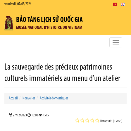
vendredi, 07/08/2026
BẢO TÀNG LỊCH SỬ QUỐC GIA
MUSÉE NATIONAL D'HISTOIRE DU VIETNAM
Toggle
navigatio
La sauvegarde des précieux patrimoines
culturels immatériels au menu d’un atelier
Accueil
Nouvelles
Activités domestiques
27/12/2023
15:00
1515
Rating: 0/5 (0 votes)