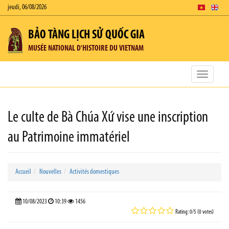
jeudi, 06/08/2026
BẢO TÀNG LỊCH SỬ QUỐC GIA
MUSÉE NATIONAL D'HISTOIRE DU VIETNAM
Toggle
navigatio
Le culte de Bà Chúa Xứ vise une inscription
au Patrimoine immatériel
Accueil
Nouvelles
Activités domestiques
10/08/2023
10:39
1456
Rating: 0/5 (0 votes)