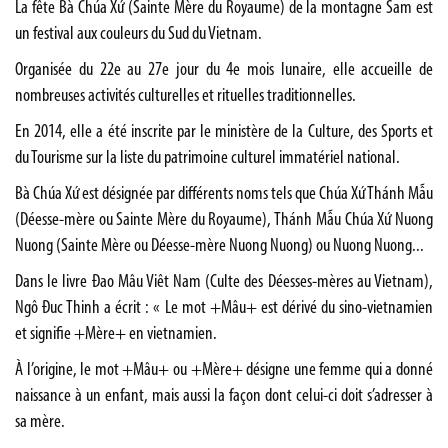
La fête Bà Chúa Xứ (Sainte Mère du Royaume) de la montagne Sam est
un festival aux couleurs du Sud du Vietnam.
Organisée du 22e au 27e jour du 4e mois lunaire, elle accueille de
nombreuses activités culturelles et rituelles traditionnelles.
En 2014, elle a été inscrite par le ministère de la Culture, des Sports et
du Tourisme sur la liste du patrimoine culturel immatériel national.
Bà Chúa Xứ est désignée par différents noms tels que Chúa Xứ Thánh Mẫu
(Déesse-mère ou Sainte Mère du Royaume), Thánh Mẫu Chúa Xứ Nuong
Nuong (Sainte Mère ou Déesse-mère Nuong Nuong) ou Nuong Nuong...
Dans le livre Ðao Mâu Viêt Nam (Culte des Déesses-mères au Vietnam),
Ngô Ðuc Thinh a écrit : « Le mot +Mâu+ est dérivé du sino-vietnamien
et signifie +Mère+ en vietnamien.
À l’origine, le mot +Mâu+ ou +Mère+ désigne une femme qui a donné
naissance à un enfant, mais aussi la façon dont celui-ci doit s’adresser à
sa mère.