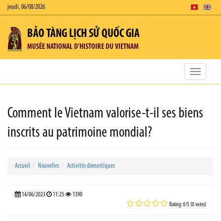
jeudi, 06/08/2026
BẢO TÀNG LỊCH SỬ QUỐC GIA
MUSÉE NATIONAL D'HISTOIRE DU VIETNAM
Toggle
navigatio
Comment le Vietnam valorise-t-il ses biens
inscrits au patrimoine mondial?
Accueil
Nouvelles
Activités domestiques
14/06/2023
11:25
1390
Rating: 0/5 (0 votes)