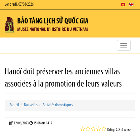
vendredi, 07/08/2026
BẢO TÀNG LỊCH SỬ QUỐC GIA
MUSÉE NATIONAL D'HISTOIRE DU VIETNAM
Toggle
navigatio
Hanoï doit préserver les anciennes villas
associées à la promotion de leurs valeurs
Accueil
Nouvelles
Activités domestiques
12/06/2023
15:08
1412
Rating: 0/5 (0 votes)