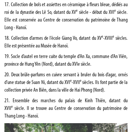
17. Collection de bols et assiettes en céramique à fleurs bleue, dédiés au
e
e
roi de la dynastie des Lê So, datant du XV
siècle - début du XVI
siècle.
Elle est conservée au Centre de conservation du patrimoine de Thang
Long - Hanoï.
e
e
18. Collection d’armes de l’école Giang Vo, datant du XV
-XVIII
siècles.
Elle est présentée au Musée de Hanoï.
19. Socle d’autel en terre cuite du temple d’An Xa, commune d’An Viên,
province de Hung Yên (Nord), datant du XVIe siècle.
20. Deux brûle-parfums en cuivre servant à bruler du bois d’agar, ornés
e
e
d’une statue de Suan Ni, datant du XVI
-XVII
siècles. Ils font partie de la
collection privée An Biên, dans la ville de Hai Phong (Nord).
21. Ensemble des marches du palais de Kinh Thiên, datant du
e
XVII
siècle. Il se trouve au Centre de conservation du patrimoine de
Thang Long - Hanoï.