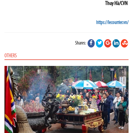
Thuy Hà/CVN
https://lecourrier.vn/
Shares:
OTHERS