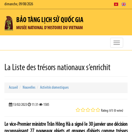
dimanche, 09/08/2026
BẢO TÀNG LỊCH SỬ QUỐC GIA
MUSÉE NATIONAL D'HISTOIRE DU VIETNAM
Toggle
navigatio
La Liste des trésors nationaux s’enrichit
Accueil
Nouvelles
Activités domestiques
13/02/2023
11:31
1585
Rating: 0/5 (0 votes)
Le vice-Premier ministre Trân Hông Hà a signé le 30 janvier une décision
reconnaissant 27 nouveaux objets et groupes d’objets comme trésors