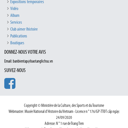
Expositions temporaires
Vidéo
Album
Services
Club aimer lhistoire
Publications
Boutiques
DONNEZ-NOUS VOTRE AVIS
Email: banbientap@baotanglichsu.vn
SUIVEZ-NOUS
Copyright © Ministère de la Culture, des Sports et du Tourisme
Webmaster: Musée National d'Histoire du Vietnam - Licence n ° 176/GP-TTĐT cấp ngày:
24/09/2020
Adresse: N ° 1 rue de Trang Tien