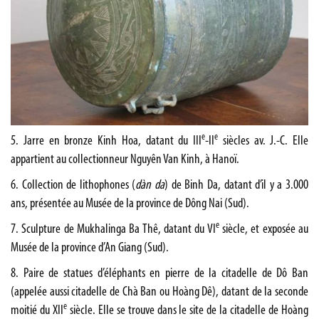
e
e
5. Jarre en bronze Kinh Hoa, datant du III
-II
siècles av. J.-C. Elle
appartient au collectionneur Nguyên Van Kinh, à Hanoï.
6. Collection de lithophones (
dàn da
) de Binh Da, datant d’il y a 3.000
ans, présentée au Musée de la province de Dông Nai (Sud).
e
7. Sculpture de Mukhalinga Ba Thê, datant du VI
siècle, et exposée au
Musée de la province d’An Giang (Sud).
8. Paire de statues d’éléphants en pierre de la citadelle de Dô Ban
(appelée aussi citadelle de Chà Ban ou Hoàng Dê), datant de la seconde
e
moitié du XII
siècle. Elle se trouve dans le site de la citadelle de Hoàng