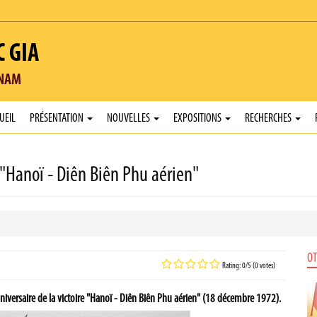
C GIA
TNAM
UEIL
PRÉSENTATION
NOUVELLES
EXPOSITIONS
RECHERCHES
 "Hanoï - Diên Biên Phu aérien"
OT
Rating: 0/5 (0 votes)
iversaire de la victoire "Hanoï - Diên Biên Phu aérien" (18 décembre 1972).