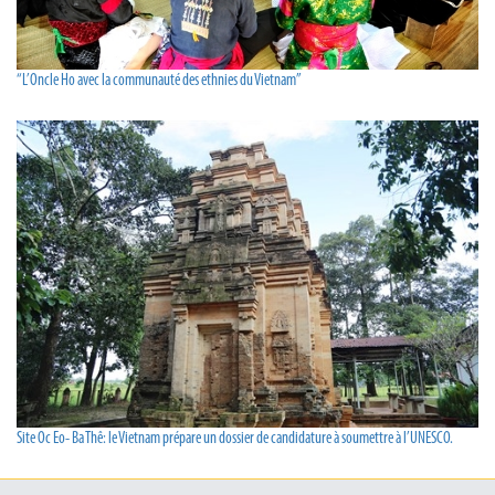
“L’Oncle Ho avec la communauté des ethnies du Vietnam”
Site Oc Eo- Ba Thê: le Vietnam prépare un dossier de candidature à soumettre à l’UNESCO.