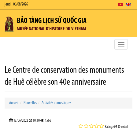
jeudi, 06/08/2026
BẢO TÀNG LỊCH SỬ QUỐC GIA
MUSÉE NATIONAL D'HISTOIRE DU VIETNAM
Toggle
navigatio
Le Centre de conservation des monuments
de Huê célèbre son 40e anniversaire
Accueil
Nouvelles
Activités domestiques
13/06/2022
10:10
1566
Rating: 0/5 (0 votes)