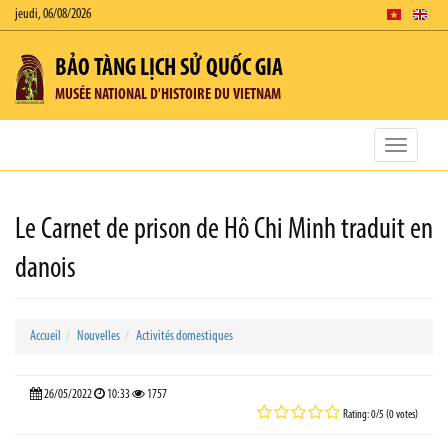
jeudi, 06/08/2026
BẢO TÀNG LỊCH SỬ QUỐC GIA
MUSÉE NATIONAL D'HISTOIRE DU VIETNAM
Toggle
navigatio
Le Carnet de prison de Hô Chi Minh traduit en
danois
Accueil
Nouvelles
Activités domestiques
26/05/2022
10:33
1757
Rating: 0/5 (0 votes)