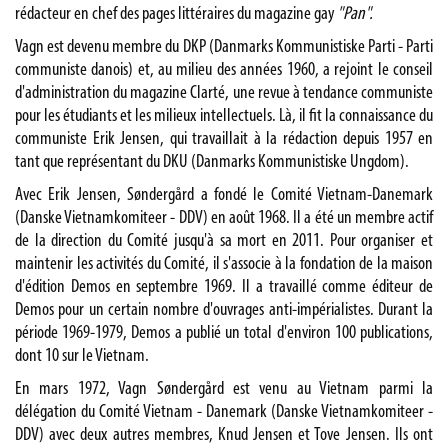
rédacteur en chef des pages littéraires du magazine gay
"Pan".
Vagn est devenu membre du DKP (Danmarks Kommunistiske Parti - Parti
communiste danois) et, au milieu des années 1960, a rejoint le conseil
d'administration du magazine Clarté, une revue à tendance communiste
pour les étudiants et les milieux intellectuels. Là, il fit la connaissance du
communiste Erik Jensen, qui travaillait à la rédaction depuis 1957 en
tant que représentant du DKU (Danmarks Kommunistiske Ungdom).
Avec Erik Jensen, Søndergård a fondé le Comité Vietnam-Danemark
(Danske Vietnamkomiteer - DDV) en août 1968. Il a été un membre actif
de la direction du Comité jusqu'à sa mort en 2011. Pour organiser et
maintenir les activités du Comité, il s'associe à la fondation de la maison
d'édition Demos en septembre 1969. Il a travaillé comme éditeur de
Demos pour un certain nombre d'ouvrages anti-impérialistes. Durant la
période 1969-1979, Demos a publié un total d'environ 100 publications,
dont 10 sur le Vietnam.
En mars 1972, Vagn Søndergård est venu au Vietnam parmi la
délégation du Comité Vietnam - Danemark (Danske Vietnamkomiteer -
DDV) avec deux autres membres, Knud Jensen et Tove Jensen. Ils ont