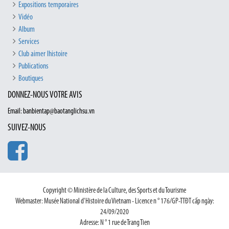
Expositions temporaires
Vidéo
Album
Services
Club aimer lhistoire
Publications
Boutiques
DONNEZ-NOUS VOTRE AVIS
Email: banbientap@baotanglichsu.vn
SUIVEZ-NOUS
Copyright © Ministère de la Culture, des Sports et du Tourisme
Webmaster: Musée National d'Histoire du Vietnam - Licence n ° 176/GP-TTĐT cấp ngày:
24/09/2020
Adresse: N ° 1 rue de Trang Tien