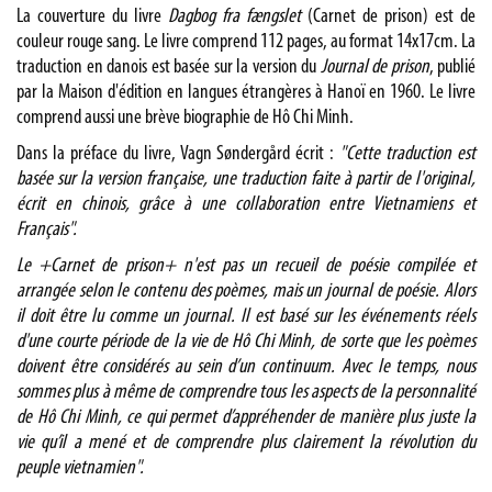
La couverture du livre
Dagbog fra fængslet
(Carnet de prison) est de
couleur rouge sang. Le livre comprend 112 pages, au format 14x17cm. La
traduction en danois est basée sur la version du
Journal de prison
, publié
par la Maison d'édition en langues étrangères à Hanoï en 1960. Le livre
comprend aussi une brève biographie de Hô Chi Minh.
Dans la préface du livre, Vagn Søndergård écrit :
"Cette traduction est
basée sur la version française, une traduction faite à partir de l'original,
écrit en chinois, grâce à une collaboration entre Vietnamiens et
Français".
Le +Carnet de prison+ n'est pas un recueil de poésie compilée et
arrangée selon le contenu des poèmes, mais un journal de poésie. Alors
il doit être lu comme un journal. Il est basé sur les événements réels
d'une courte période de la vie de Hô Chi Minh, de sorte que les poèmes
doivent être considérés au sein d’un continuum. Avec le temps, nous
sommes plus à même de comprendre tous les aspects de la personnalité
de Hô Chi Minh, ce qui permet d’appréhender de manière plus juste la
vie qu’il a mené et de comprendre plus clairement la révolution du
peuple vietnamien".