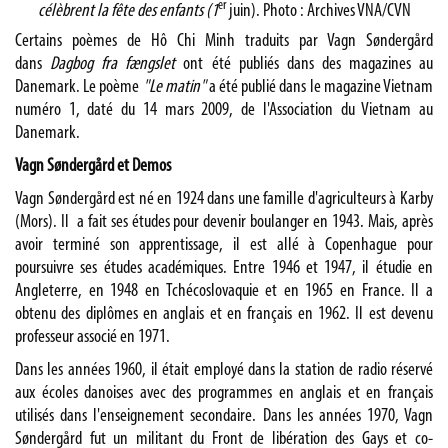
er
célèbrent la fête des enfants (1
juin).
Photo : Archives VNA/CVN
Certains poèmes de Hô Chi Minh traduits par Vagn Søndergård
dans
Dagbog fra fængslet
ont été publiés dans des magazines au
Danemark. Le poème
"Le matin"
a été publié dans le magazine Vietnam
numéro 1, daté du 14 mars 2009, de l'Association du Vietnam au
Danemark.
Vagn Søndergård et Demos
Vagn Søndergård est né en 1924 dans une famille d'agriculteurs à Karby
(Mors). Il a fait ses études pour devenir boulanger en 1943. Mais, après
avoir terminé son apprentissage, il est allé à Copenhague pour
poursuivre ses études académiques. Entre 1946 et 1947, il étudie en
Angleterre, en 1948 en Tchécoslovaquie et en 1965 en France. Il a
obtenu des diplômes en anglais et en français en 1962. Il est devenu
professeur associé en 1971.
Dans les années 1960, il était employé dans la station de radio réservé
aux écoles danoises avec des programmes en anglais et en français
utilisés dans l'enseignement secondaire. Dans les années 1970, Vagn
Søndergård fut un militant du Front de libération des Gays et co-