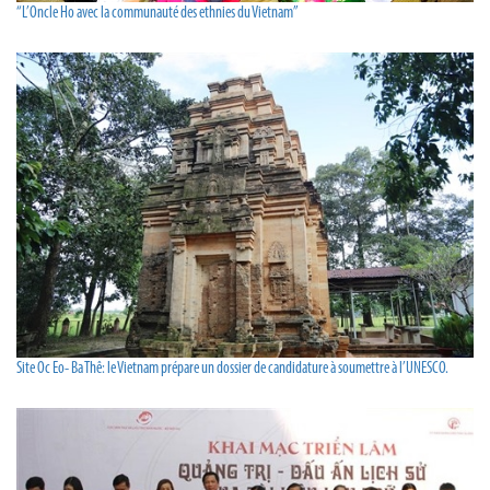
“L’Oncle Ho avec la communauté des ethnies du Vietnam”
Site Oc Eo- Ba Thê: le Vietnam prépare un dossier de candidature à soumettre à l’UNESCO.