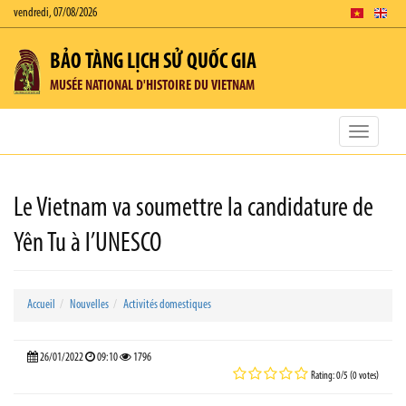
vendredi, 07/08/2026
BẢO TÀNG LỊCH SỬ QUỐC GIA
MUSÉE NATIONAL D'HISTOIRE DU VIETNAM
Toggle
navigatio
Le Vietnam va soumettre la candidature de
Yên Tu à l’UNESCO
Accueil
Nouvelles
Activités domestiques
26/01/2022
09:10
1796
Rating: 0/5 (0 votes)