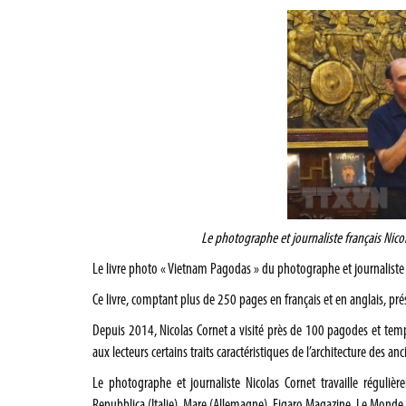
Le photographe et journaliste français Nic
Le livre photo « Vietnam Pagodas » du photographe et journaliste fr
Ce livre, comptant plus de 250 pages en français et en anglais, p
Depuis 2014, Nicolas Cornet a visité près de 100 pagodes et templ
aux lecteurs certains traits caractéristiques de l’architecture des 
Le photographe et journaliste Nicolas Cornet travaille réguli
Repubblica (Italie), Mare (Allemagne), Figaro Magazine, Le Monde,