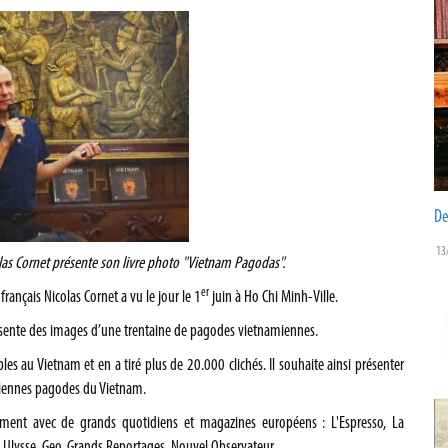
De
13
olas Cornet présente son livre photo "Vietnam Pagodas".
er
ançais Nicolas Cornet a vu le jour le 1
juin à Ho Chi Minh-Ville.
résente des images d’une trentaine de pagodes vietnamiennes.
es au Vietnam et en a tiré plus de 20.000 clichés. Il souhaite ainsi présenter
anciennes pagodes du Vietnam.
èrement avec de grands quotidiens et magazines européens : L'Espresso, La
 Ulysse, Geo, Grands Reportages, Nouvel Observateur.