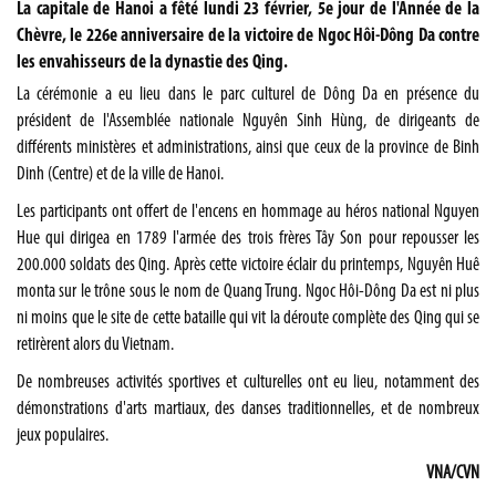
La capitale de Hanoi a fêté lundi 23 février, 5e jour de l'Année de la
Chèvre, le 226e anniversaire de la victoire de Ngoc Hôi-Dông Da contre
les envahisseurs de la dynastie des Qing.
La cérémonie a eu lieu dans le parc culturel de Dông Da en présence du
président de l'Assemblée nationale Nguyên Sinh Hùng, de dirigeants de
différents ministères et administrations, ainsi que ceux de la province de Binh
Dinh (Centre) et de la ville de Hanoi.
Les participants ont offert de l'encens en hommage au héros national Nguyen
Hue qui dirigea en 1789 l'armée des trois frères Tây Son pour repousser les
200.000 soldats des Qing. Après cette victoire éclair du printemps, Nguyên Huê
monta sur le trône sous le nom de Quang Trung. Ngoc Hôi-Dông Da est ni plus
ni moins que le site de cette bataille qui vit la déroute complète des Qing qui se
retirèrent alors du Vietnam.
De nombreuses activités sportives et culturelles ont eu lieu, notamment des
démonstrations d'arts martiaux, des danses traditionnelles, et de nombreux
jeux populaires.
VNA/CVN