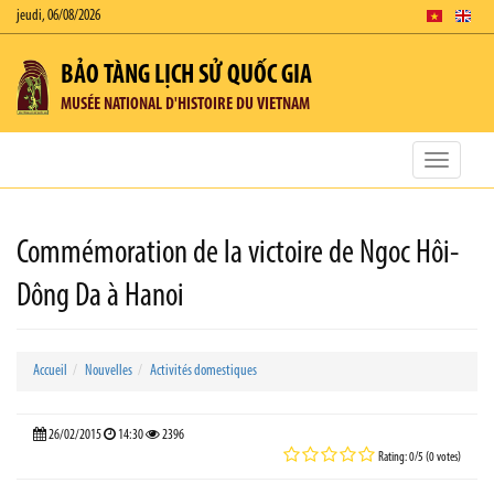
jeudi, 06/08/2026
BẢO TÀNG LỊCH SỬ QUỐC GIA
MUSÉE NATIONAL D'HISTOIRE DU VIETNAM
Toggle
navigatio
Commémoration de la victoire de Ngoc Hôi-
Dông Da à Hanoi
Accueil
Nouvelles
Activités domestiques
26/02/2015
14:30
2396
Rating: 0/5 (0 votes)