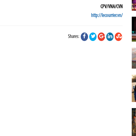
CPV/VNA/CVN
http://lecourrier.vn/
Shares: