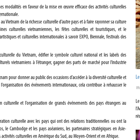
s modalités en faveur de la mise en œuvre efficace des activités culturelles
ernationale.
ir au Vietnam de la richesse culturelle d’autre pays et à faire rayonner sa culture
nes culturelles vietnamiennes, les fêtes culturelles et touristiques, et le
istiques et culturelles internationales à savoir EXPO, Biennale, festivals des
culturelle du Vietnam, édifier le symbole culturel national et les labels des
lturels vietnamiens à l’étranger, gagner des parts de marché pour l’industrie
Le
Vietnam pour donner au public des occasions d’accéder à la diversité culturelle et
l’organisation des événements internationaux, cela contribue à rehausser le
09
Le
ion culturelle et l’organisation de grands événements des pays étrangers au
l’
ré
ation culturelle avec les pays qui ont des relations traditionnelles ou ont la
s, le Cambodge et les pays aséaniens, les partenaires stratégiques en Asie-
activités culturelles en Amérique du Sud, au Moyen-Orient et en Afrique.