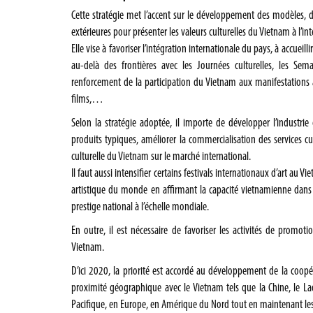
Cette stratégie met l’accent sur le développement des modèles, de
extérieures pour présenter les valeurs culturelles du Vietnam à l’int
Elle vise à favoriser l’intégration internationale du pays, à accueill
au-delà des frontières avec les Journées culturelles, les Semai
renforcement de la participation du Vietnam aux manifestations art
films,…
Selon la stratégie adoptée, il importe de développer l’industrie 
produits typiques, améliorer la commercialisation des services cu
culturelle du Vietnam sur le marché international.
Il faut aussi intensifier certains festivals internationaux d’art au 
artistique du monde en affirmant la capacité vietnamienne dans 
prestige national à l’échelle mondiale.
En outre, il est nécessaire de favoriser les activités de promot
Vietnam.
D’ici 2020, la priorité est accordé au développement de la coopér
proximité géographique avec le Vietnam tels que la Chine, le Lao
Pacifique, en Europe, en Amérique du Nord tout en maintenant les 