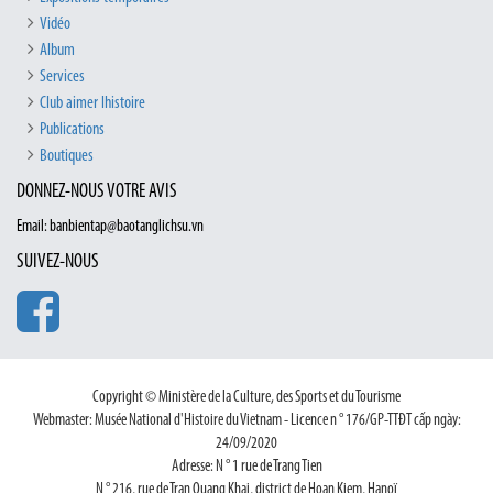
Vidéo
Album
Services
Club aimer lhistoire
Publications
Boutiques
DONNEZ-NOUS VOTRE AVIS
Email: banbientap@baotanglichsu.vn
SUIVEZ-NOUS
Copyright © Ministère de la Culture, des Sports et du Tourisme
Webmaster: Musée National d'Histoire du Vietnam - Licence n ° 176/GP-TTĐT cấp ngày:
24/09/2020
Adresse: N ° 1 rue de Trang Tien
N ° 216, rue de Tran Quang Khai, district de Hoan Kiem, Hanoï