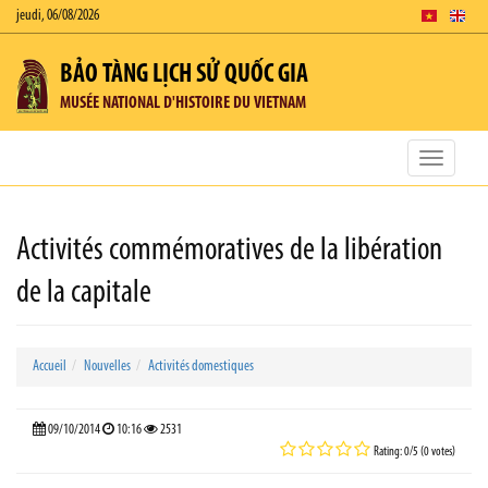
jeudi, 06/08/2026
BẢO TÀNG LỊCH SỬ QUỐC GIA
MUSÉE NATIONAL D'HISTOIRE DU VIETNAM
Toggle
navigatio
Activités commémoratives de la libération
de la capitale
Accueil
Nouvelles
Activités domestiques
09/10/2014
10:16
2531
Rating: 0/5 (0 votes)