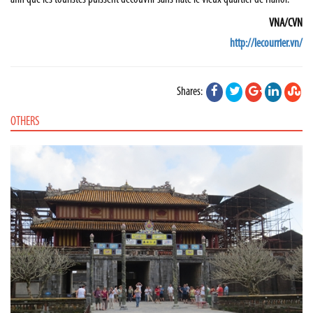
VNA/CVN
http://lecourrier.vn/
Shares:
OTHERS