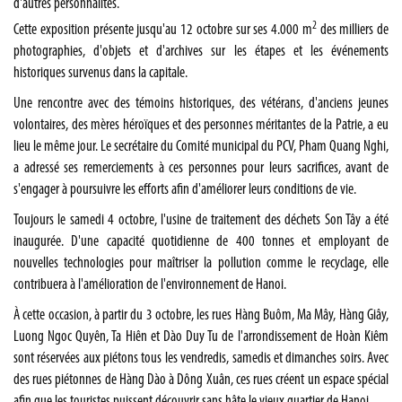
d'autres personnalités.
2
Cette exposition présente jusqu'au 12 octobre sur ses 4.000 m
des milliers de
photographies, d'objets et d'archives sur les étapes et les événements
historiques survenus dans la capitale.
Une rencontre avec des témoins historiques, des vétérans, d'anciens jeunes
volontaires, des mères héroïques et des personnes méritantes de la Patrie, a eu
lieu le même jour. Le secrétaire du Comité municipal du PCV, Pham Quang Nghi,
a adressé ses remerciements à ces personnes pour leurs sacrifices, avant de
s'engager à poursuivre les efforts afin d'améliorer leurs conditions de vie.
Toujours le samedi 4 octobre, l'usine de traitement des déchets Son Tây a été
inaugurée. D'une capacité quotidienne de 400 tonnes et employant de
nouvelles technologies pour maîtriser la pollution comme le recyclage, elle
contribuera à l'amélioration de l'environnement de Hanoi.
À cette occasion, à partir du 3 octobre, les rues Hàng Buôm, Ma Mây, Hàng Giây,
Luong Ngoc Quyên, Ta Hiên et Dào Duy Tu de l'arrondissement de Hoàn Kiêm
sont réservées aux piétons tous les vendredis, samedis et dimanches soirs. Avec
des rues piétonnes de Hàng Dào à Dông Xuân, ces rues créent un espace spécial
afin que les touristes puissent découvrir sans hâte le vieux quartier de Hanoi.