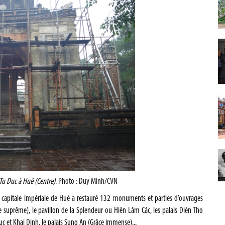
Tu Duc à Huê (Centre)
. Photo : Duy Minh/CVN
ne capitale impériale de Huê a restauré 132 monuments et parties d’ouvrages
e suprême), le pavillon de la Splendeur ou Hiên Lâm Các, les palais Diên Tho
Duc et Khai Dinh, le palais Sung An (Grâce immense)...