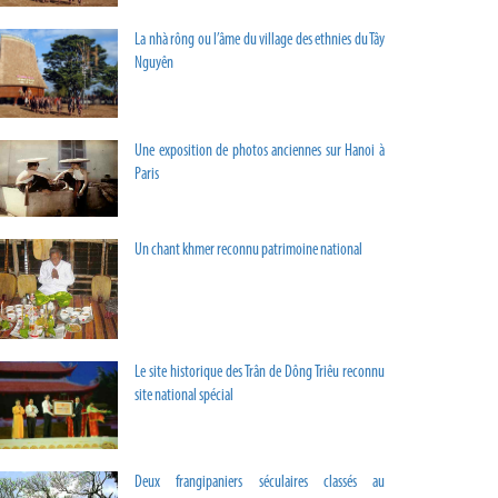
La nhà rông ou l’âme du village des ethnies du Tây
Nguyên
Une exposition de photos anciennes sur Hanoi à
Paris
Un chant khmer reconnu patrimoine national
Le site historique des Trân de Dông Triêu reconnu
site national spécial
Deux frangipaniers séculaires classés au