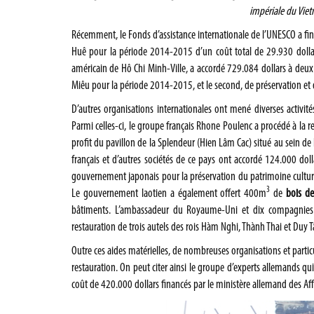
impériale du Vie
Récemment, le Fonds d’assistance internationale de l’UNESCO a f
Huê pour la période 2014-2015 d’un coût total de 29.930 dollars
américain de Hô Chi Minh-Ville, a accordé 729.084 dollars à deux 
Miêu pour la période 2014-2015, et le second, de préservation et 
D’autres organisations internationales ont mené diverses activité
Parmi celles-ci, le groupe français Rhone Poulenc a procédé à la r
profit du pavillon de la Splendeur (Hien Lâm Cac) situé au sein de
français et d’autres sociétés de ce pays ont accordé 124.000 do
gouvernement japonais pour la préservation du patrimoine culture
3
Le gouvernement laotien a également offert 400m
de
bois de
bâtiments. L’ambassadeur du Royaume-Uni et dix compagnies b
restauration de trois autels des rois Hàm Nghi, Thành Thai et Duy
Outre ces aides matérielles, de nombreuses organisations et partic
restauration. On peut citer ainsi le groupe d’experts allemands qui
coût de 420.000 dollars financés par le ministère allemand des Aff