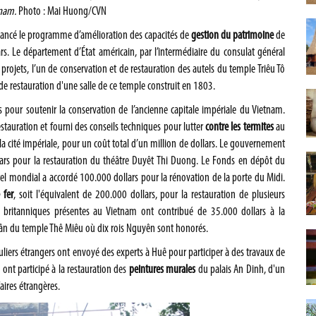
tnam.
Photo : Mai Huong/CVN
inancé le programme d’amélioration des capacités de
gestion du patrimoine
de
. Le département d’État américain, par l’intermédiaire du consulat général
projets, l’un de conservation et de restauration des autels du temple Triêu Tô
de restauration d'une salle de ce temple construit en 1803.
s pour soutenir la conservation de l’ancienne capitale impériale du Vietnam.
estauration et fourni des conseils techniques pour lutter
contre les
termites
au
 la cité impériale, pour un coût total d’un million de dollars. Le gouvernement
llars pour la restauration du théâtre Duyêt Thi Duong. Le Fonds en dépôt du
l mondial a accordé 100.000 dollars pour la rénovation de la porte du Midi.
 fer
, soit l'équivalent de 200.000 dollars, pour la restauration de plusieurs
ritanniques présentes au Vietnam ont contribué de 35.000 dollars à la
 Tân du temple Thê Miêu où dix rois Nguyên sont honorés.
uliers étrangers ont envoyé des experts à Huê pour participer à des travaux de
 ont participé à la restauration des
peintures murales
du palais An Dinh, d'un
aires étrangères.