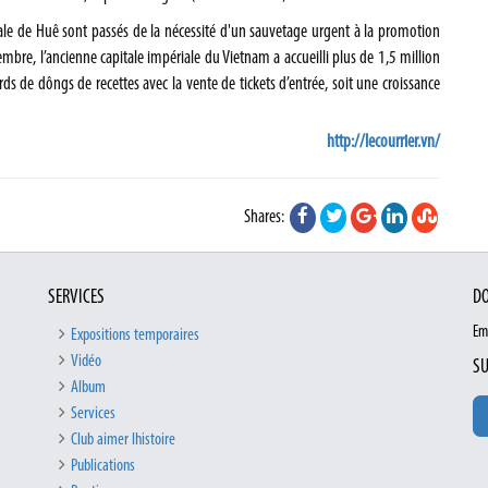
ale de Huê sont passés de la nécessité d'un sauvetage urgent à la promotion
tembre, l’ancienne capitale impériale du Vietnam a accueilli plus de 1,5 million
rds de dôngs de recettes avec la vente de tickets d’entrée, soit une croissance
http://lecourrier.vn/
Shares:
SERVICES
DO
Em
Expositions temporaires
Vidéo
SU
Album
Services
Club aimer lhistoire
Publications