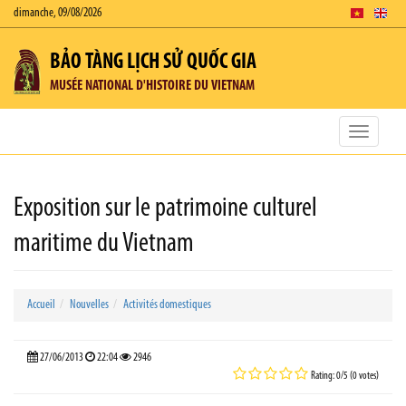
dimanche, 09/08/2026
BẢO TÀNG LỊCH SỬ QUỐC GIA
MUSÉE NATIONAL D'HISTOIRE DU VIETNAM
Toggle
navigatio
Exposition sur le patrimoine culturel
maritime du Vietnam
Accueil
Nouvelles
Activités domestiques
27/06/2013
22:04
2946
Rating: 0/5 (0 votes)