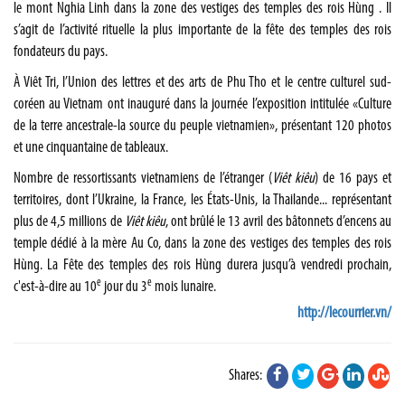
le mont Nghia Linh dans la zone des vestiges des temples des rois Hùng . Il
s’agit de l’activité rituelle la plus importante de la fête des temples des rois
fondateurs du pays.
À Viêt Tri, l’Union des lettres et des arts de Phu Tho et le centre culturel sud-
coréen au Vietnam ont inauguré dans la journée l’exposition intitulée «Culture
de la terre ancestrale-la source du peuple vietnamien», présentant 120 photos
et une cinquantaine de tableaux.
Nombre de ressortissants vietnamiens de l’étranger (
Viêt kiêu
) de 16 pays et
territoires, dont l’Ukraine, la France, les États-Unis, la Thailande... représentant
plus de 4,5 millions de
Viêt kiêu
, ont brûlé le 13 avril des bâtonnets d’encens au
temple dédié à la mère Au Co, dans la zone des vestiges des temples des rois
Hùng. La Fête des temples des rois Hùng durera jusqu’à vendredi prochain,
e
e
c'est-à-dire au 10
jour du 3
mois lunaire.
http://lecourrier.vn/
Shares: