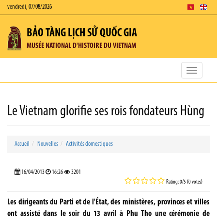
vendredi, 07/08/2026
BẢO TÀNG LỊCH SỬ QUỐC GIA
MUSÉE NATIONAL D'HISTOIRE DU VIETNAM
Toggle
navigatio
Le Vietnam glorifie ses rois fondateurs Hùng
Accueil
Nouvelles
Activités domestiques
16/04/2013
16:26
3201
Rating: 0/5 (0 votes)
Les dirigeants du Parti et de l'État, des ministères, provinces et villes
ont assisté dans le soir du 13 avril à Phu Tho une cérémonie de