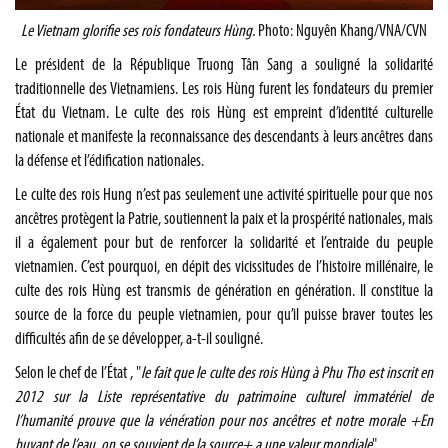
Le Vietnam glorifie ses rois fondateurs Hùng.
Photo: Nguyên Khang/VNA/CVN
Le président de la République Truong Tân Sang a souligné la solidarité
traditionnelle des Vietnamiens. Les rois Hùng furent les fondateurs du premier
État du Vietnam. Le culte des rois Hùng est empreint d’identité culturelle
nationale et manifeste la reconnaissance des descendants à leurs ancêtres dans
la défense et l’édification nationales.
Le culte des rois Hung n’est pas seulement une activité spirituelle pour que nos
ancêtres protègent la Patrie, soutiennent la paix et la prospérité nationales, mais
il a également pour but de renforcer la solidarité et l’entraide du peuple
vietnamien. C’est pourquoi, en dépit des vicissitudes de l’histoire millénaire, le
culte des rois Hùng est transmis de génération en génération. Il constitue la
source de la force du peuple vietnamien, pour qu’il puisse braver toutes les
difficultés afin de se développer, a-t-il souligné.
Selon le chef de l’État , "
le fait que le culte des rois Hùng à Phu Tho est inscrit en
2012 sur la Liste représentative du patrimoine culturel immatériel de
l’humanité prouve que la vénération pour nos ancêtres et notre morale +En
buvant de l’eau, on se souvient de la source+ a une valeur mondiale
".