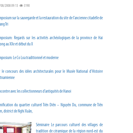
/08/2008 09:13
3190
posium sur la sauvegarde et la restauration du site de l’ancienne citadelle de
ng Tri
mposium: Regards sur les activités archéologiques de la province de Hai
ong au XXe et début du X
mposium: Le Co Loa traditionnel et moderne
r le concours des idées architecturales pour le Musée National d’Histoire
etnamienne
contre avec les collectionneurs d’antiquités de Hanoi
anification du quartier culturel Tiên Diên – Nguyên Du, commune de Tiên
n, district de Nghi Xuân,
Séminaire Le parcours culturel des villages de
tradition de céramique de la région nord-est du