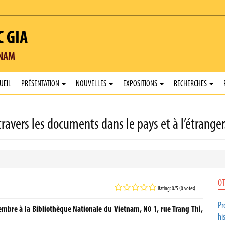
C GIA
TNAM
UEIL
PRÉSENTATION
NOUVELLES
EXPOSITIONS
RECHERCHES
travers les documents dans le pays et à l’étranger
OT
Rating: 0/5 (0 votes)
Pr
embre à la Bibliothèque Nationale du Vietnam, N0 1, rue Trang Thi,
hi