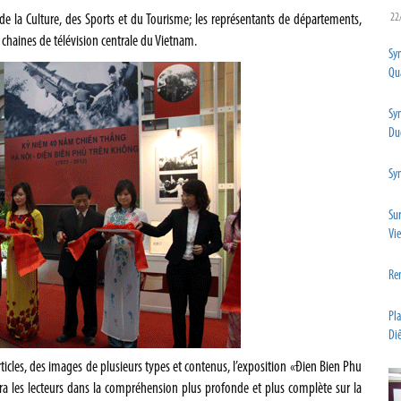
22
de la Culture, des Sports et du Tourisme; les représentants de départements,
 chaines de télévision centrale du Vietnam.
Sym
Qua
Sy
Du
Sy
Su
Vi
Ren
Pl
Diê
ticles, des images de plusieurs types et contenus, l’exposition «Đien Bien Phu
era les lecteurs dans la compréhension plus profonde et plus complète sur la