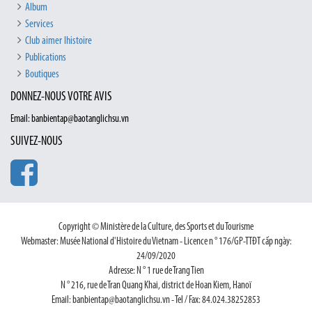
Album
Services
Club aimer lhistoire
Publications
Boutiques
DONNEZ-NOUS VOTRE AVIS
Email: banbientap@baotanglichsu.vn
SUIVEZ-NOUS
Copyright © Ministère de la Culture, des Sports et du Tourisme
Webmaster: Musée National d'Histoire du Vietnam - Licence n ° 176/GP-TTĐT cấp ngày:
24/09/2020
Adresse: N ° 1 rue de Trang Tien
N ° 216, rue de Tran Quang Khai, district de Hoan Kiem, Hanoï
Email: banbientap@baotanglichsu.vn - Tel / Fax: 84.024.38252853