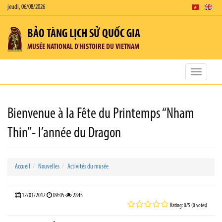
jeudi, 06/08/2026
BẢO TÀNG LỊCH SỬ QUỐC GIA
MUSÉE NATIONAL D'HISTOIRE DU VIETNAM
Toggle
navigatio
Bienvenue à la Fête du Printemps “Nham
Thin”- l’année du Dragon
Accueil
Nouvelles
Activités du musée
12/01/2012
09:05
2845
Rating: 0/5 (0 votes)