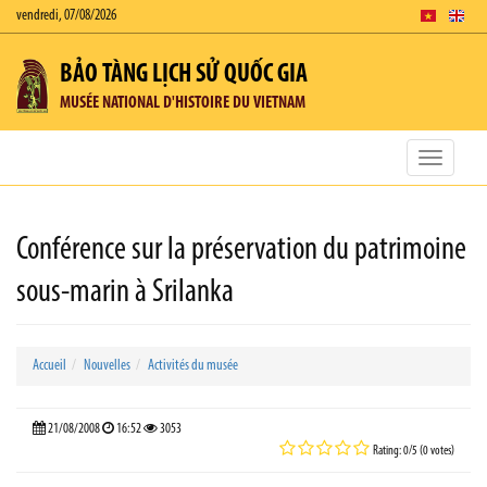
vendredi, 07/08/2026
BẢO TÀNG LỊCH SỬ QUỐC GIA
MUSÉE NATIONAL D'HISTOIRE DU VIETNAM
Toggle
navigatio
Conférence sur la préservation du patrimoine
sous-marin à Srilanka
Accueil
Nouvelles
Activités du musée
21/08/2008
16:52
3053
Rating: 0/5 (0 votes)