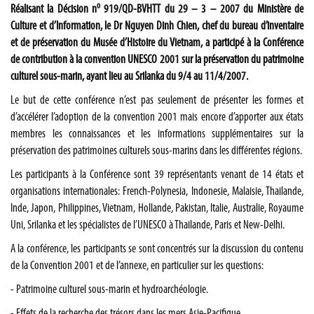
o
Réalisant la Décision n
919/QD-BVHTT du 29 – 3 – 2007 du Ministère de
Culture et d’Information, le Dr Nguyen Dinh Chien, chef du bureau d’inventaire
et de préservation du Musée d’Histoire du Vietnam, a participé à la Conférence
de contribution à la convention UNESCO 2001 sur la préservation du patrimoine
culturel sous-marin, ayant lieu au Srilanka du 9/4 au 11/4/2007.
Le but de cette conférence n’est pas seulement de présenter les formes et
d’accélérer l’adoption de la convention 2001 mais encore d’apporter aux états
membres les connaissances et les informations supplémentaires sur la
préservation des patrimoines culturels sous-marins dans les différentes régions.
Les participants à la Conférence sont 39 représentants venant de 14 états et
organisations internationales: French-Polynesia, Indonesie, Malaisie, Thailande,
Inde, Japon, Philippines, Vietnam, Hollande, Pakistan, Italie, Australie, Royaume
Uni, Srilanka et les spécialistes de l’UNESCO à Thailande, Paris et New-Delhi.
A la conférence, les participants se sont concentrés sur la discussion du contenu
de la Convention 2001 et de l’annexe, en particulier sur les questions:
- Patrimoine culturel sous-marin et hydroarchéologie.
- Effets de la recherche des trésors dans les mers Asie-Pacifique.