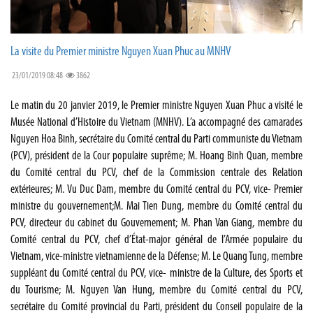
La visite du Premier ministre Nguyen Xuan Phuc au MNHV
23/01/2019 08:48
3862
Le matin du 20 janvier 2019, le Premier ministre Nguyen Xuan Phuc a visité le
Musée National d’Histoire du Vietnam (MNHV). L’a accompagné des camarades
Nguyen Hoa Binh, secrétaire du Comité central du Parti communiste du Vietnam
(PCV), président de la Cour populaire suprême; M. Hoang Binh Quan, membre
du Comité central du PCV, chef de la Commission centrale des Relation
extérieures; M. Vu Duc Dam, membre du Comité central du PCV, vice- Premier
ministre du gouvernement;M. Mai Tien Dung, membre du Comité central du
PCV, directeur du cabinet du Gouvernement; M. Phan Van Giang, membre du
Comité central du PCV, chef d’État-major général de l’Armée populaire du
Vietnam, vice-ministre vietnamienne de la Défense; M. Le Quang Tung, membre
suppléant du Comité central du PCV, vice- ministre de la Culture, des Sports et
du Tourisme; M. Nguyen Van Hung, membre du Comité central du PCV,
secrétaire du Comité provincial du Parti, président du Conseil populaire de la