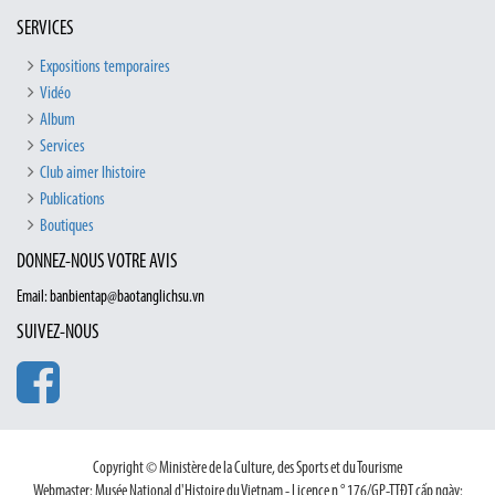
SERVICES
Expositions temporaires
Vidéo
Album
Services
Club aimer lhistoire
Publications
Boutiques
DONNEZ-NOUS VOTRE AVIS
Email: banbientap@baotanglichsu.vn
SUIVEZ-NOUS
Copyright © Ministère de la Culture, des Sports et du Tourisme
Webmaster: Musée National d'Histoire du Vietnam - Licence n ° 176/GP-TTĐT cấp ngày: