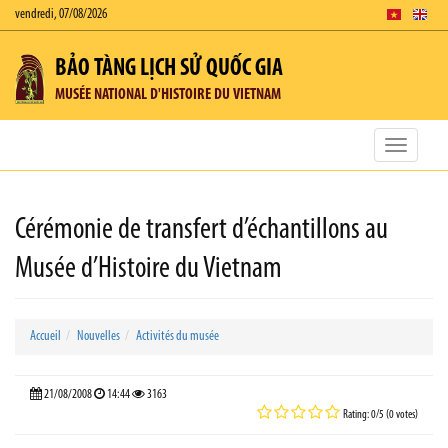
vendredi, 07/08/2026
BẢO TÀNG LỊCH SỬ QUỐC GIA
MUSÉE NATIONAL D'HISTOIRE DU VIETNAM
Toggle
navigatio
Cérémonie de transfert d’échantillons au
Musée d’Histoire du Vietnam
Accueil
Nouvelles
Activités du musée
21/08/2008
14:44
3163
Rating: 0/5 (0 votes)