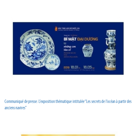
Communiqué de presse: L’exposition thématique intitulée “Les secrets de l’océan à partir des
anciens navires”