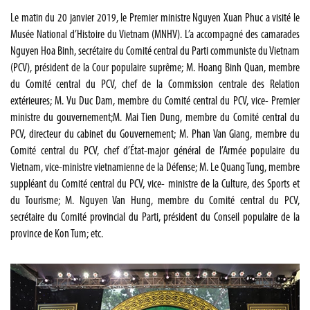
Le matin du 20 janvier 2019, le Premier ministre Nguyen Xuan Phuc a visité le
Musée National d’Histoire du Vietnam (MNHV). L’a accompagné des camarades
Nguyen Hoa Binh, secrétaire du Comité central du Parti communiste du Vietnam
(PCV), président de la Cour populaire suprême; M. Hoang Binh Quan, membre
du Comité central du PCV, chef de la Commission centrale des Relation
extérieures; M. Vu Duc Dam, membre du Comité central du PCV, vice- Premier
ministre du gouvernement;M. Mai Tien Dung, membre du Comité central du
PCV, directeur du cabinet du Gouvernement; M. Phan Van Giang, membre du
Comité central du PCV, chef d’État-major général de l’Armée populaire du
Vietnam, vice-ministre vietnamienne de la Défense; M. Le Quang Tung, membre
suppléant du Comité central du PCV, vice- ministre de la Culture, des Sports et
du Tourisme; M. Nguyen Van Hung, membre du Comité central du PCV,
secrétaire du Comité provincial du Parti, président du Conseil populaire de la
province de Kon Tum; etc.