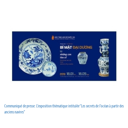
Communiqué de presse: L’exposition thématique intitulée “Les secrets de l’océan à partir des
anciens navires”