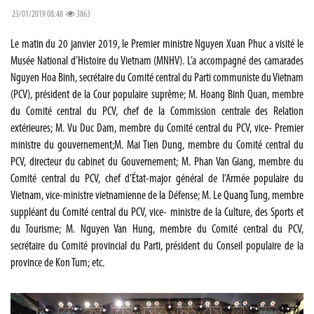
23/01/2019 08:48
3863
Le matin du 20 janvier 2019, le Premier ministre Nguyen Xuan Phuc a visité le
Musée National d’Histoire du Vietnam (MNHV). L’a accompagné des camarades
Nguyen Hoa Binh, secrétaire du Comité central du Parti communiste du Vietnam
(PCV), président de la Cour populaire suprême; M. Hoang Binh Quan, membre
du Comité central du PCV, chef de la Commission centrale des Relation
extérieures; M. Vu Duc Dam, membre du Comité central du PCV, vice- Premier
ministre du gouvernement;M. Mai Tien Dung, membre du Comité central du
PCV, directeur du cabinet du Gouvernement; M. Phan Van Giang, membre du
Comité central du PCV, chef d’État-major général de l’Armée populaire du
Vietnam, vice-ministre vietnamienne de la Défense; M. Le Quang Tung, membre
suppléant du Comité central du PCV, vice- ministre de la Culture, des Sports et
du Tourisme; M. Nguyen Van Hung, membre du Comité central du PCV,
secrétaire du Comité provincial du Parti, président du Conseil populaire de la
province de Kon Tum; etc.