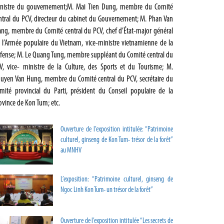
nistre du gouvernement;M. Mai Tien Dung, membre du Comité
ntral du PCV, directeur du cabinet du Gouvernement; M. Phan Van
ang, membre du Comité central du PCV, chef d’État-major général
 l’Armée populaire du Vietnam, vice-ministre vietnamienne de la
́fense; M. Le Quang Tung, membre suppléant du Comité central du
V, vice- ministre de la Culture, des Sports et du Tourisme; M.
uyen Van Hung, membre du Comité central du PCV, secrétaire du
mité provincial du Parti, président du Conseil populaire de la
ovince de Kon Tum; etc.
Ouverture de l’exposition intitulée: “Patrimoine
culturel, ginseng de Kon Tum- trésor de la forêt”
au MNHV
L’exposition: “Patrimoine culturel, ginseng de
Ngoc Linh Kon Tum- un trésor de la forêt”
Ouverture de l’exposition intitulée “Les secrets de