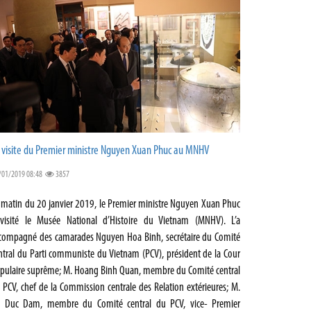
 visite du Premier ministre Nguyen Xuan Phuc au MNHV
/01/2019 08:48
3857
 matin du 20 janvier 2019, le Premier ministre Nguyen Xuan Phuc
visité le Musée National d’Histoire du Vietnam (MNHV). L’a
compagné des camarades Nguyen Hoa Binh, secrétaire du Comité
ntral du Parti communiste du Vietnam (PCV), président de la Cour
pulaire suprême; M. Hoang Binh Quan, membre du Comité central
 PCV, chef de la Commission centrale des Relation extérieures; M.
 Duc Dam, membre du Comité central du PCV, vice- Premier