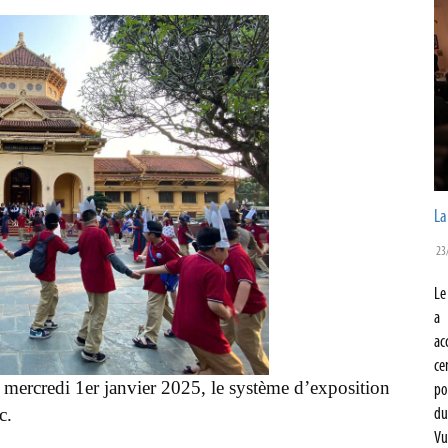
La
23
Le
a 
ac
ce
e mercredi 1er janvier 2025, le système d’exposition
po
c.
du
Vu