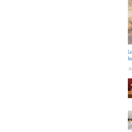
La
fo
23