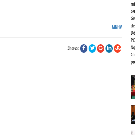
mi
ce
Gi
de
MNHV
De
PC
Ng
Shares:
Co
pr