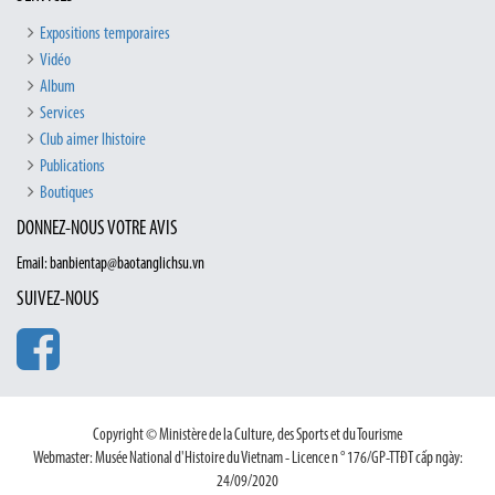
Expositions temporaires
Vidéo
Album
Services
Club aimer lhistoire
Publications
Boutiques
DONNEZ-NOUS VOTRE AVIS
Email: banbientap@baotanglichsu.vn
SUIVEZ-NOUS
Copyright © Ministère de la Culture, des Sports et du Tourisme
Webmaster: Musée National d'Histoire du Vietnam - Licence n ° 176/GP-TTĐT cấp ngày:
24/09/2020