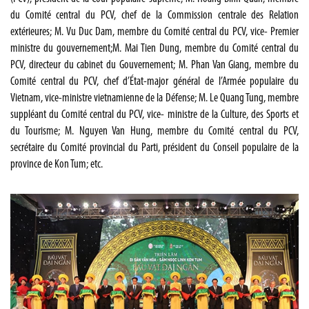
du Comité central du PCV, chef de la Commission centrale des Relation
extérieures; M. Vu Duc Dam, membre du Comité central du PCV, vice- Premier
ministre du gouvernement;M. Mai Tien Dung, membre du Comité central du
PCV, directeur du cabinet du Gouvernement; M. Phan Van Giang, membre du
Comité central du PCV, chef d’État-major général de l’Armée populaire du
Vietnam, vice-ministre vietnamienne de la Défense; M. Le Quang Tung, membre
suppléant du Comité central du PCV, vice- ministre de la Culture, des Sports et
du Tourisme; M. Nguyen Van Hung, membre du Comité central du PCV,
secrétaire du Comité provincial du Parti, président du Conseil populaire de la
province de Kon Tum; etc.