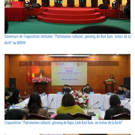
Ouverture de l’exposition intitulée: “Patrimoine culturel, ginseng de Kon Tum- trésor de la
forêt” au MNHV
L’exposition: “Patrimoine culturel, ginseng de Ngoc Linh Kon Tum- un trésor de la forêt”