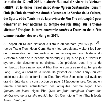
Le matin du 12 avril 2021, le Musée National d’Histoire du Vietnam
(MNHV) et le Hanoi Travel Association- Vgreen Sustainable Tourism
Club (le Club de tourisme durable Vreen) et le Service de la Culture,
des Sports et du Tourisme de la province de Phu Tho ont coopéré pour
démarrer un tour nocturne du temple des rois Hung, sur le thème
«Retour à l’origine- la terre ancestrale sacrée» à l’occasion de la Fête
commémoration des rois Hung en 2021.
0
Au départ du Musée National d’Histoire du Vietnam (MNHV) (au n
1,
rue de Trang Tien, Hoan Kiem, Hanoi), les participants visitent les lieux
de conservation et d’exposition et se renseignent sur l’histoire du
Vietnam à partir de la période préhistorique jusqu’à ce jour, à travers le
système de documents et d’objets très précieux dont il y a de
nombreux trésors nationaux. À Phu Tho, le convoi se rend au temple de
Lang Suong, au bord de la rivière Da (district de Thanh Thuy), où est
dédié au culte de la famille du Dieu Tan Vien Son, celui qui avait un
grand mérite dans la construction du pays à l’époque initiale. Cet ancien
temple conserve actuellement des antiquités comme Ngoc Trien
(
sceaux en jade
), Ngoc Pha (
livre en jade enregistre l’ordre des
générations de la famille royale
), hon Đa Quy, gieng Thien Thanh (
puits
Thien Thanh
), etc.