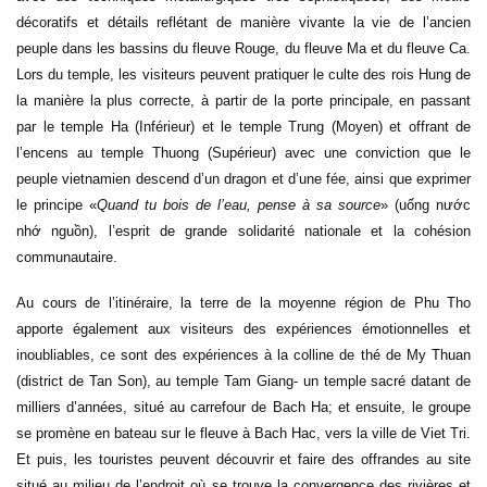
décoratifs et détails reflétant de manière vivante la vie de l’ancien
peuple dans les bassins du fleuve Rouge, du fleuve Ma et du fleuve Ca.
Lors du temple, les visiteurs peuvent pratiquer le culte des rois Hung de
la manière la plus correcte, à partir de la porte principale, en passant
par le temple Ha (Inférieur) et le temple Trung (Moyen) et offrant de
l’encens au temple Thuong (Supérieur) avec une conviction que le
peuple vietnamien descend d’un dragon et d’une fée, ainsi que exprimer
le principe
«
Quand tu bois de l’eau, pense à sa source
» (uống nước
nhớ nguồn), l’esprit de grande solidarité nationale et la cohésion
communautaire.
Au cours de l’itinéraire, la terre de la moyenne région de Phu Tho
apporte également aux visiteurs des expériences émotionnelles et
inoubliables, ce sont des expériences à la colline de thé de My Thuan
(district de Tan Son), au temple Tam Giang- un temple sacré datant de
milliers d’années, situé au carrefour de Bach Ha; et ensuite, le groupe
se promène en bateau sur le fleuve à Bach Hac, vers la ville de Viet Tri.
Et puis, les touristes peuvent découvrir et faire des offrandes au site
situé au milieu de l’endroit où se trouve la convergence des rivières et