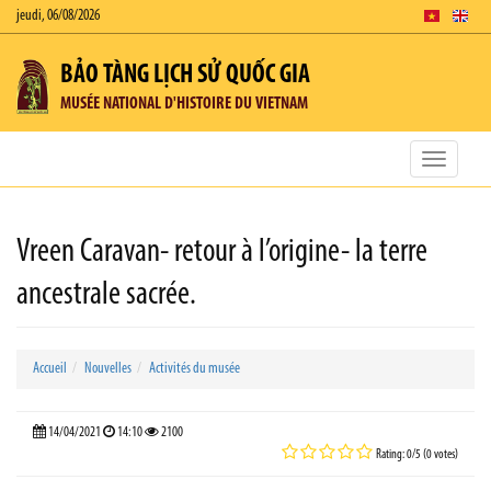
jeudi, 06/08/2026
BẢO TÀNG LỊCH SỬ QUỐC GIA
MUSÉE NATIONAL D'HISTOIRE DU VIETNAM
Toggle
navigatio
Vreen Caravan- retour à l’origine- la terre
ancestrale sacrée.
Accueil
Nouvelles
Activités du musée
14/04/2021
14:10
2100
Rating: 0/5 (0 votes)