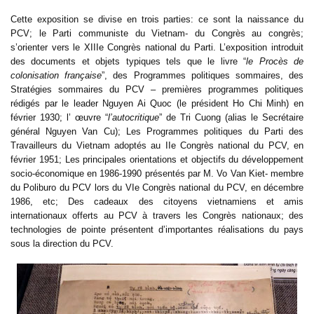
Cette exposition se divise en trois parties: ce sont la naissance du
PCV; le Parti communiste du Vietnam- du Congrès au congrès;
s’orienter vers le XIIIe Congrès national du Parti. L’exposition introduit
des documents et objets typiques tels que le livre “
le Procès de
colonisation fran
ҫ
aise
”, des Programmes politiques sommaires, des
Stratégies sommaires du PCV – premières programmes politiques
rédigés par le leader Nguyen Ai Quoc (le président Ho Chi Minh) en
février 1930; l’
œ
uvre “
l’autocritique
” de Tri Cuong (alias le Secrétaire
général Nguyen Van Cu); Les Programmes politiques du Parti des
Travailleurs du Vietnam adoptés au IIe Congrès national du PCV, en
février 1951; Les principales orientations et objectifs du développement
socio-économique en 1986-1990 présentés par M. Vo Van Kiet- membre
du Poliburo du PCV lors du VIe Congrès national du PCV, en décembre
1986, etc; Des cadeaux des citoyens vietnamiens et amis
internationaux offerts au PCV à travers les Congrès nationaux; des
technologies de pointe présentent d’importantes réalisations du pays
sous la direction du PCV.