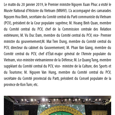
Le matin du 20 janvier 2019, le Premier ministre Nguyen Xuan Phuc a visité le
Musée National d’Histoire du Vietnam (MNHV). L’a accompagné des camarades
Nguyen Hoa Binh, secrétaire du Comité central du Parti communiste du Vietnam
(PCV), président de la Cour populaire suprême; M. Hoang Binh Quan, membre
du Comité central du PCV, chef de la Commission centrale des Relation
extérieures; M. Vu Duc Dam, membre du Comité central du PCV, vice- Premier
ministre du gouvernement;M. Mai Tien Dung, membre du Comité central du
PCV, directeur du cabinet du Gouvernement; M. Phan Van Giang, membre du
Comité central du PCV, chef d’État-major général de l’Armée populaire du
Vietnam, vice-ministre vietnamienne de la Défense; M. Le Quang Tung, membre
suppléant du Comité central du PCV, vice- ministre de la Culture, des Sports et
du Tourisme; M. Nguyen Van Hung, membre du Comité central du PCV,
secrétaire du Comité provincial du Parti, président du Conseil populaire de la
province de Kon Tum; etc.