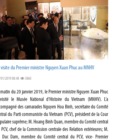
 visite du Premier ministre Nguyen Xuan Phuc au MNHV
/01/2019 08:48
3860
 matin du 20 janvier 2019, le Premier ministre Nguyen Xuan Phuc
visité le Musée National d’Histoire du Vietnam (MNHV). L’a
compagné des camarades Nguyen Hoa Binh, secrétaire du Comité
ntral du Parti communiste du Vietnam (PCV), président de la Cour
pulaire suprême; M. Hoang Binh Quan, membre du Comité central
 PCV, chef de la Commission centrale des Relation extérieures; M.
 Duc Dam, membre du Comité central du PCV, vice- Premier