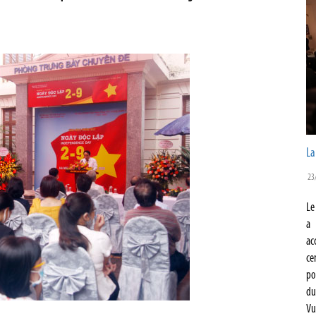
La
23
Le
a 
ac
ce
po
du
Vu