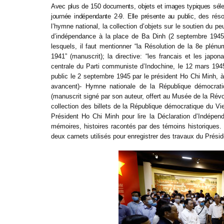
Avec plus de 150 documents, objets et images typiques sélect
journée indépendante 2-9. Elle présente au public, des
réso
l’hymne national
,
la collection d’objets sur le soutien du p
d’indépendance à la place de Ba Dinh
(2 septembre 1945
lesquels, il faut mentionner “la Résolution de la 8e plén
1941” (manuscrit); la directive: “les francais et les ja
centrale du Parti communiste d’Indochine, le 12 mars 194
public le 2 septembre 1945 par le président Ho Chi Minh, à
avancent)- Hymne nationale de la République démocra
(manuscrit signé par son auteur, offert au Musée de la Révo
collection des billets de la République démocratique du Viet
Président Ho Chi Minh pour lire la Déclaration d’Indépe
mémoires, histoires racontés par des témoins historiques. E
deux carnets utilisés pour enregistrer des travaux du Prés