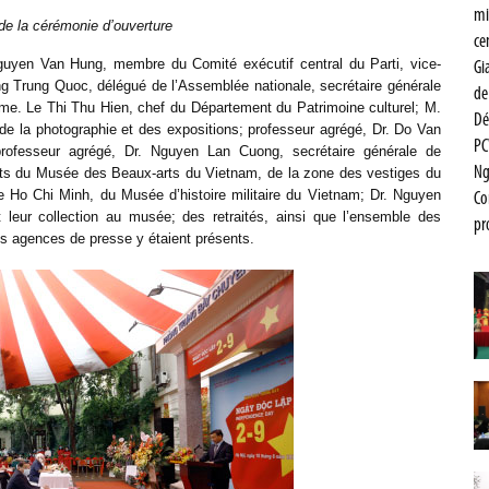
mi
e la cérémonie d’ouverture
ce
guyen Van Hung, membre du Comité exécutif central du Parti, vice-
Gi
ong Trung Quoc, délégué de l’Assemblée nationale,
secrétaire générale
de
me. Le Thi Thu Hien, chef du Département du Patrimoine culturel; M.
De
e la photographie et des expositions; professeur agrégé, Dr. Do Van
PC
; professeur agrégé, Dr. Nguyen Lan Cuong, secrétaire générale de
Ng
ants du Musée des Beaux-arts du Vietnam, de la zone des vestiges du
e Ho Chi Minh, du Musée d’histoire militaire du Vietnam; Dr. Nguyen
Co
leur collection au musée; des retraités, ainsi que l’ensemble des
pr
s agences de presse y étaient présents.