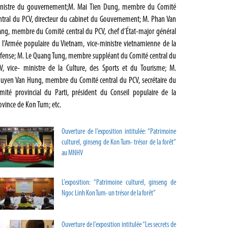
nistre du gouvernement;M. Mai Tien Dung, membre du Comité
ntral du PCV, directeur du cabinet du Gouvernement; M. Phan Van
ang, membre du Comité central du PCV, chef d’État-major général
 l’Armée populaire du Vietnam, vice-ministre vietnamienne de la
́fense; M. Le Quang Tung, membre suppléant du Comité central du
V, vice- ministre de la Culture, des Sports et du Tourisme; M.
uyen Van Hung, membre du Comité central du PCV, secrétaire du
mité provincial du Parti, président du Conseil populaire de la
ovince de Kon Tum; etc.
Ouverture de l’exposition intitulée: “Patrimoine
culturel, ginseng de Kon Tum- trésor de la forêt”
au MNHV
L’exposition: “Patrimoine culturel, ginseng de
Ngoc Linh Kon Tum- un trésor de la forêt”
Ouverture de l’exposition intitulée “Les secrets de