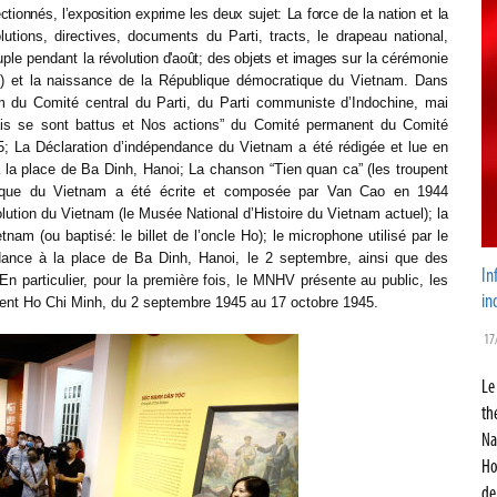
ionnés, l’exposition exprime les deux sujet: La force de la nation et la
lutions, directives, documents du Parti, tracts,
le drapeau national,
euple pendant la
révolution d'août; des objets et images sur
la cérémonie
) et la naissance de
la République démocratique du Vietnam. Dans
um du Comité central du Parti, du Parti communiste d’Indochine, mai
ponais se sont battus et Nos actions” du Comité permanent du Comité
5; La Déclaration d’indépendance du Vietnam a été rédigée et lue en
 la place de Ba Dinh, Hanoi; La chanson “Tien quan ca” (les troupent
tique du Vietnam a été écrite et composée par Van Cao en 1944
lution du Vietnam (le Musée National d’Histoire du Vietnam actuel); la
nam (ou baptisé: le billet de l’oncle Ho); le microphone utilisé par le
ndance à la place de Ba Dinh, Hanoi, le 2 septembre, ainsi que des
In
n particulier, pour la première fois, le MNHV présente au public, les
in
ident Ho Chi Minh, du 2 septembre 1945 au 17 octobre 1945.
17
Le
th
Na
Ho
de