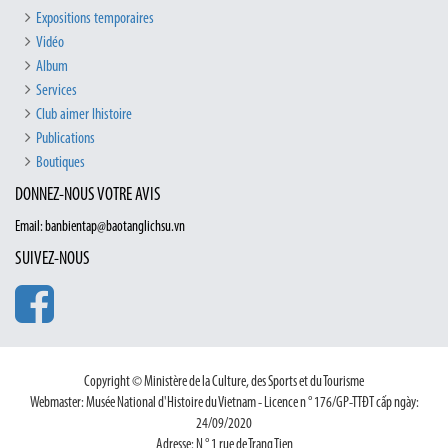
Expositions temporaires
Vidéo
Album
Services
Club aimer lhistoire
Publications
Boutiques
DONNEZ-NOUS VOTRE AVIS
Email: banbientap@baotanglichsu.vn
SUIVEZ-NOUS
Copyright © Ministère de la Culture, des Sports et du Tourisme
Webmaster: Musée National d'Histoire du Vietnam - Licence n ° 176/GP-TTĐT cấp ngày:
24/09/2020
Adresse: N ° 1 rue de Trang Tien