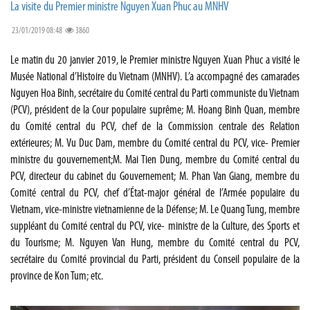
La visite du Premier ministre Nguyen Xuan Phuc au MNHV
23/01/2019 08:48
3860
Le matin du 20 janvier 2019, le Premier ministre Nguyen Xuan Phuc a visité le
Musée National d’Histoire du Vietnam (MNHV). L’a accompagné des camarades
Nguyen Hoa Binh, secrétaire du Comité central du Parti communiste du Vietnam
(PCV), président de la Cour populaire suprême; M. Hoang Binh Quan, membre
du Comité central du PCV, chef de la Commission centrale des Relation
extérieures; M. Vu Duc Dam, membre du Comité central du PCV, vice- Premier
ministre du gouvernement;M. Mai Tien Dung, membre du Comité central du
PCV, directeur du cabinet du Gouvernement; M. Phan Van Giang, membre du
Comité central du PCV, chef d’État-major général de l’Armée populaire du
Vietnam, vice-ministre vietnamienne de la Défense; M. Le Quang Tung, membre
suppléant du Comité central du PCV, vice- ministre de la Culture, des Sports et
du Tourisme; M. Nguyen Van Hung, membre du Comité central du PCV,
secrétaire du Comité provincial du Parti, président du Conseil populaire de la
province de Kon Tum; etc.