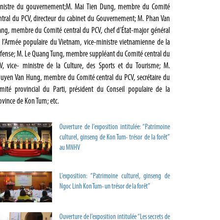
nistre du gouvernement;M. Mai Tien Dung, membre du Comité
ntral du PCV, directeur du cabinet du Gouvernement; M. Phan Van
ang, membre du Comité central du PCV, chef d’État-major général
 l’Armée populaire du Vietnam, vice-ministre vietnamienne de la
́fense; M. Le Quang Tung, membre suppléant du Comité central du
V, vice- ministre de la Culture, des Sports et du Tourisme; M.
uyen Van Hung, membre du Comité central du PCV, secrétaire du
mité provincial du Parti, président du Conseil populaire de la
ovince de Kon Tum; etc.
Ouverture de l’exposition intitulée: “Patrimoine
culturel, ginseng de Kon Tum- trésor de la forêt”
au MNHV
L’exposition: “Patrimoine culturel, ginseng de
Ngoc Linh Kon Tum- un trésor de la forêt”
Ouverture de l’exposition intitulée “Les secrets de