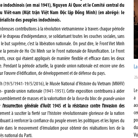
e indochinois (en mai 1941), Nguyen Ai Quoc et le Comité central du
 du Viêt-nam (Mặt trận Việt Nam Độc lập Đồng Minh) (en abrégé: le
érialiste des peuples indochinois.
mbreuses contributions à la révolution vietnamienne à travers chaque période
evé le drapeau d’indépendance, se solidarisant toutes les couches sociales, sans
 le but suprême, c’est la libération nationale. On peut dire, le Front Viet Minh
e la pensée de Ho Chi Minh sur le Front nationale de Réunification. Le Front
s, ceux qui étaient appliqués de manière flexible et efficace dans les deux
aine. Pendant la période actuelle, la grande union nationale est encore une des
La
our l’œuvre d’édification, de développement et de défense du pays.
23
Minh (19/5/1941-19/5/2016), le Musée National d’Histoire du Vietnam (MNHV)
Le
nh- grande union nationale (1941-1951). Cette exposition contribuera à aider
a 
assemblement de masses et la valorisation de la
force
du bloc de
grande union
ac
 l
’insurrection générale d’Août 1945
et la résistance contre l’invasion des
ce
nt à susciter la fierté sur l’histoire révolutionnaire glorieuse de la nation
po
ibuant à renforcer la confiance du peuple envers les politiques et les lignes du
du
mée dans le mouvement d’émulation pour obtenir des réalisations lors de la
Vu
ès national du Parti.