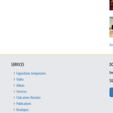
Ann
SERVICES
DO
Em
Expositions temporaires
Vidéo
SU
Album
Services
Club aimer lhistoire
Publications
Boutiques