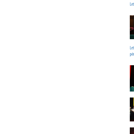
Let
Let
pé