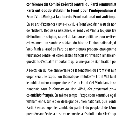
conférence du Comité exécutif central du Parti communist
Parti ont décidé d’établir le Front pour l'indépendance
Front Viet Minh), à la place du Front national uni anti-imp
En 10 ans d’existence (1941-1951), le Front Viet Minh a eu de no
de l’histoire. Depuis sa naissance, le Front Viet Minh a toujours l
distinction de religion, race et de tandance politique pour réaliser
est vraiment un symbole éclatant du bloc de l’union nationale, d
Viet- Minh a laissé au Parti de nombreuses précieux enseignement
résistances contre les colonialistes français et l’invasion améric
questions d’actualité importante qui a une grande signification p
À l’occasion du 75e anniversaire de la fondation du Front Viet 
organisera une exposition thématique intitulée “le Front Viet Mi
le public à mieux comprendre le rôle du Front Viet Minh dans le r
nationale
sous le drapeau du Viet- Minh, des préparatifs pour
colonialists français.
En même temps, l’exposition contribue égaleme
vietnamienne, sur le bloc de la grande union nationale; puis, contr
Parti, à encourager l’ensemble du parti et du peuple et de l’Ar
première année de la mise en œuvre de la résolution du XIIe Congr