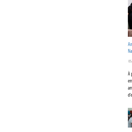
Am
Na
05
À 
em
am
d’