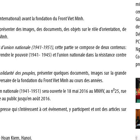
mi
ce
’international) avant la fondation du Front Viet Minh.
Gi
de
 présenter des images, des documents, des objets sur le rôle d’orientation, de
De
Minh.
PC
 d’union nationale (1941-1951)
, cette partie se compose de deux contenus:
Ng
rendre le pouvoir (1941- 1945) et l’union nationale dans la résistance contre
Co
pr
solidarité des peuples
, présenter quelques documents, images sur la grande
versaire de la fondation du Front Viet Minh au cours des années.
0
ion nationale (1941-1951) sera ouverte le 18 mai 2016 au MNHV, au n
25, rue
e au public jusqu’en août 2016.
sse qui s’intéressent à cet événement, y participent et ont des articles sur
de Hoan Kiem, Hanoi.