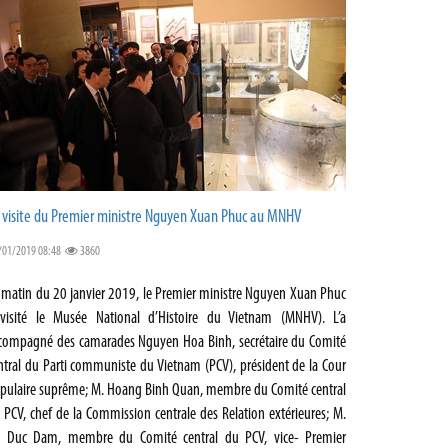
 visite du Premier ministre Nguyen Xuan Phuc au MNHV
/01/2019 08:48
3860
 matin du 20 janvier 2019, le Premier ministre Nguyen Xuan Phuc
visité le Musée National d’Histoire du Vietnam (MNHV). L’a
compagné des camarades Nguyen Hoa Binh, secrétaire du Comité
ntral du Parti communiste du Vietnam (PCV), président de la Cour
pulaire suprême; M. Hoang Binh Quan, membre du Comité central
 PCV, chef de la Commission centrale des Relation extérieures; M.
 Duc Dam, membre du Comité central du PCV, vice- Premier