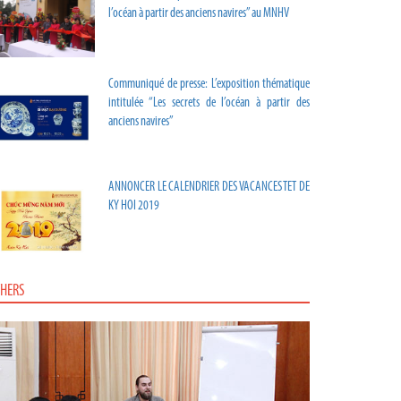
l’océan à partir des anciens navires” au MNHV
Communiqué de presse: L’exposition thématique
intitulée “Les secrets de l’océan à partir des
anciens navires”
ANNONCER LE CALENDRIER DES VACANCES TET DE
KY HOI 2019
HERS