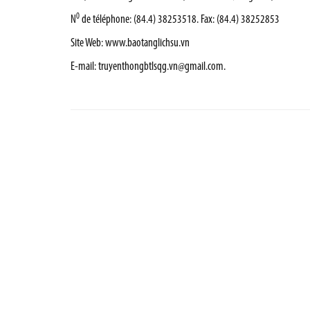
0
N
de téléphone: (84.4) 38253518. Fax: (84.4) 38252853
Site Web:
www.baotanglichsu.vn
E-mail:
truyenthongbtlsqg.vn@gmail.com
.