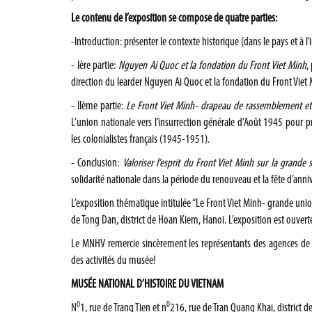
Le contenu de l’exposition se compose de quatre parties:
-Introduction: présenter le contexte historique (dans le pays et à l
- Ière partie:
Nguyen Ai Quoc et la fondation du Front Viet Minh
,
direction du learder Nguyen Ai Quoc et la fondation du Front Viet 
- IIème partie:
Le Front Viet Minh- drapeau de rassemblement et
L’union nationale vers l’insurrection générale d’Août 1945 pour p
les colonialistes français (1945-1951).
- Conclusion:
Valoriser l’esprit du Front Viet Minh sur la grande 
solidarité nationale dans la période du renouveau et la fête d’anni
L’exposition thématique intitulée “Le Front Viet Minh- grande un
de Tong Dan, district de Hoan Kiem, Hanoi. L’exposition est ouvert
Le MNHV remercie sincèrement les représentants des agences de pre
des activités du musée!
MUSÉE NATIONAL D’HISTOIRE DU VIETNAM
0
0
N
1, rue de Trang Tien et n
216, rue de Tran Quang Khai, district 