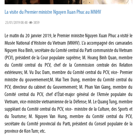
La visite du Premier ministre Nguyen Xuan Phuc au MNHV
23/01/2019 08:48
3859
Le matin du 20 janvier 2019, le Premier ministre Nguyen Xuan Phuc a visité le
Musée National d’Histoire du Vietnam (MNHV). L’a accompagné des camarades
Nguyen Hoa Binh, secrétaire du Comité central du Parti communiste du Vietnam
(PCV), président de la Cour populaire suprême; M. Hoang Binh Quan, membre
du Comité central du PCV, chef de la Commission centrale des Relation
extérieures; M. Vu Duc Dam, membre du Comité central du PCV, vice- Premier
ministre du gouvernement;M. Mai Tien Dung, membre du Comité central du
PCV, directeur du cabinet du Gouvernement; M. Phan Van Giang, membre du
Comité central du PCV, chef d’État-major général de l’Armée populaire du
Vietnam, vice-ministre vietnamienne de la Défense; M. Le Quang Tung, membre
suppléant du Comité central du PCV, vice- ministre de la Culture, des Sports et
du Tourisme; M. Nguyen Van Hung, membre du Comité central du PCV,
secrétaire du Comité provincial du Parti, président du Conseil populaire de la
province de Kon Tum; etc.