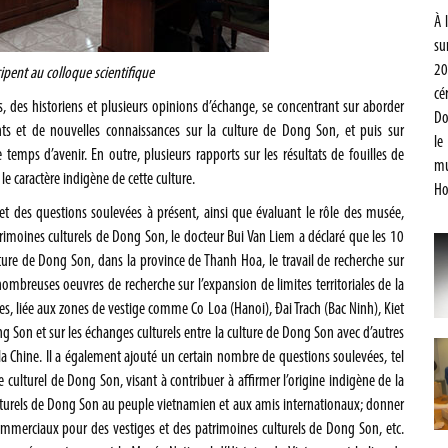
À 
su
20
cipent au colloque scientifique
cé
es, des historiens et plusieurs opinions d’échange, se concentrant sur aborder
Do
 et de nouvelles connaissances sur la culture de Dong Son, et puis sur
le
 temps d’avenir. En outre, plusieurs rapports sur les résultats de fouilles de
mu
le caractère indigène de cette culture.
Ho
et des questions soulevées à présent, ainsi que évaluant le rôle des musée,
imoines culturels de Dong Son, le docteur Bui Van Liem a déclaré que les 10
re de Dong Son, dans la province de Thanh Hoa, le travail de recherche sur
 nombreuses oeuvres de recherche sur l’expansion de limites territoriales de la
es, liée aux zones de vestige comme Co Loa (Hanoi), Đai Trach (Bac Ninh), Kiet
g Son et sur les échanges culturels entre la culture de Dong Son avec d’autres
a Chine. Il a également ajouté un certain nombre de questions soulevées, tel
e culturel de Dong Son, visant à contribuer à affirmer l’origine indigène de la
lturels de Dong Son au peuple vietnamien et aux amis internationaux; donner
ommerciaux pour des vestiges et des patrimoines culturels de Dong Son, etc.