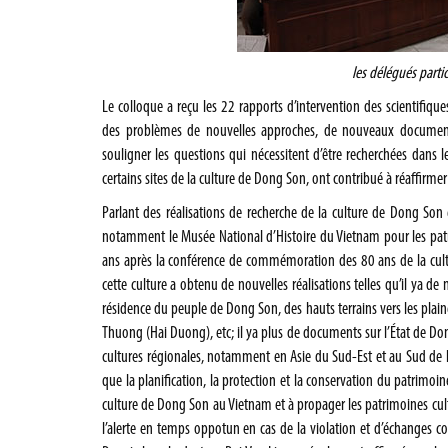
les délégués parti
Le colloque a reçu les 22 rapports d’intervention des scientifiqu
des problèmes de nouvelles approches, de nouveaux documents
souligner les questions qui nécessitent d’être recherchées dans le
certains sites de la culture de Dong Son, ont contribué à réaffirmer 
Parlant des réalisations de recherche de la culture de Dong Son 
notamment le Musée National d’Histoire du Vietnam pour les patr
ans après la conférence de commémoration des 80 ans de la cultu
cette culture a obtenu de nouvelles réalisations telles qu’il ya de
résidence du peuple de Dong Son, des hauts terrains vers les plain
Thuong (Hai Duong), etc; il ya plus de documents sur l’État de Don
cultures régionales, notamment en Asie du Sud-Est et au Sud de l
que la planification, la protection et la conservation du patrimoin
culture de Dong Son au Vietnam et à propager les patrimoines cu
l’alerte en temps oppotun en cas de la violation et d’échanges c