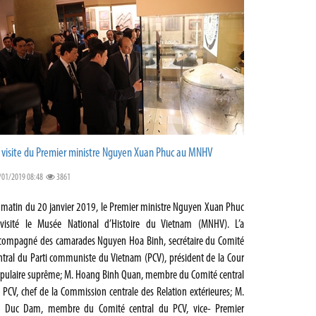
 visite du Premier ministre Nguyen Xuan Phuc au MNHV
/01/2019 08:48
3861
 matin du 20 janvier 2019, le Premier ministre Nguyen Xuan Phuc
visité le Musée National d’Histoire du Vietnam (MNHV). L’a
compagné des camarades Nguyen Hoa Binh, secrétaire du Comité
ntral du Parti communiste du Vietnam (PCV), président de la Cour
pulaire suprême; M. Hoang Binh Quan, membre du Comité central
 PCV, chef de la Commission centrale des Relation extérieures; M.
 Duc Dam, membre du Comité central du PCV, vice- Premier