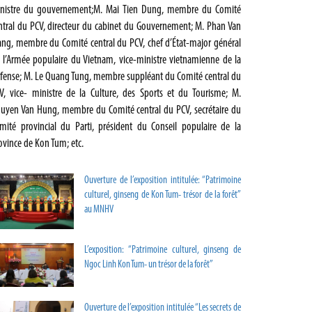
nistre du gouvernement;M. Mai Tien Dung, membre du Comité
ntral du PCV, directeur du cabinet du Gouvernement; M. Phan Van
ang, membre du Comité central du PCV, chef d’État-major général
 l’Armée populaire du Vietnam, vice-ministre vietnamienne de la
́fense; M. Le Quang Tung, membre suppléant du Comité central du
V, vice- ministre de la Culture, des Sports et du Tourisme; M.
uyen Van Hung, membre du Comité central du PCV, secrétaire du
mité provincial du Parti, président du Conseil populaire de la
ovince de Kon Tum; etc.
Ouverture de l’exposition intitulée: “Patrimoine
culturel, ginseng de Kon Tum- trésor de la forêt”
au MNHV
L’exposition: “Patrimoine culturel, ginseng de
Ngoc Linh Kon Tum- un trésor de la forêt”
Ouverture de l’exposition intitulée “Les secrets de