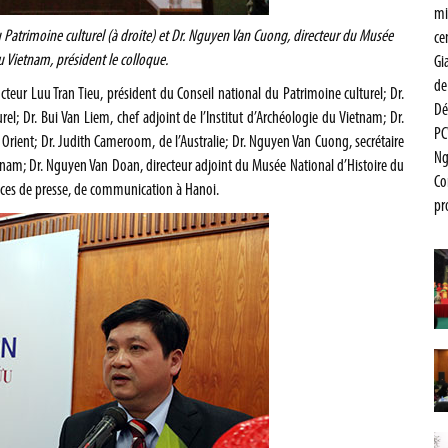
mi
du Patrimoine culturel (à droite) et Dr. Nguyen Van Cuong, directeur du Musée
ce
u Vietnam, président le colloque.
Gi
de
octeur Luu Tran Tieu, président du Conseil national du Patrimoine culturel; Dr.
De
rel; Dr. Bui Van Liem, chef adjoint de l’Institut d’Archéologie du Vietnam; Dr.
PC
me Orient; Dr. Judith Cameroom, de l’Australie; Dr. Nguyen Van Cuong, secrétaire
Ng
tnam; Dr. Nguyen Van Doan, directeur adjoint du Musée National d’Histoire du
Co
ences de presse, de communication à Hanoi.
pr