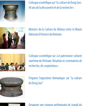
Colloque scientifique sur “la culture de Dong Son-
90 ans de la découverte et de la recherche »
Ministre de la Culture du Bélarus visite le Musée
National d’Histoire du Vietnam
Colloque scientifique sur «Le patrimoine culturel
maritime du Vietnam: Résultats et orientations de
recherche, de coopération».
Préparer l’exposition thématique sur “la culture
de Dong Son”
Organiser une réunion préliminaire de travail du