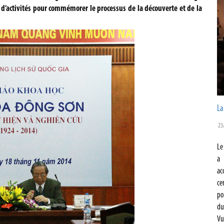
ie d’activités pour commémorer le processus de la découverte et de la
La
23
Le
a 
ac
ce
po
du
Vu