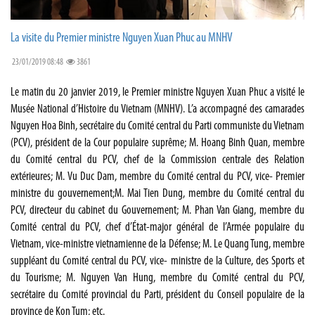
La visite du Premier ministre Nguyen Xuan Phuc au MNHV
23/01/2019 08:48
3861
Le matin du 20 janvier 2019, le Premier ministre Nguyen Xuan Phuc a visité le
Musée National d’Histoire du Vietnam (MNHV). L’a accompagné des camarades
Nguyen Hoa Binh, secrétaire du Comité central du Parti communiste du Vietnam
(PCV), président de la Cour populaire suprême; M. Hoang Binh Quan, membre
du Comité central du PCV, chef de la Commission centrale des Relation
extérieures; M. Vu Duc Dam, membre du Comité central du PCV, vice- Premier
ministre du gouvernement;M. Mai Tien Dung, membre du Comité central du
PCV, directeur du cabinet du Gouvernement; M. Phan Van Giang, membre du
Comité central du PCV, chef d’État-major général de l’Armée populaire du
Vietnam, vice-ministre vietnamienne de la Défense; M. Le Quang Tung, membre
suppléant du Comité central du PCV, vice- ministre de la Culture, des Sports et
du Tourisme; M. Nguyen Van Hung, membre du Comité central du PCV,
secrétaire du Comité provincial du Parti, président du Conseil populaire de la
province de Kon Tum; etc.