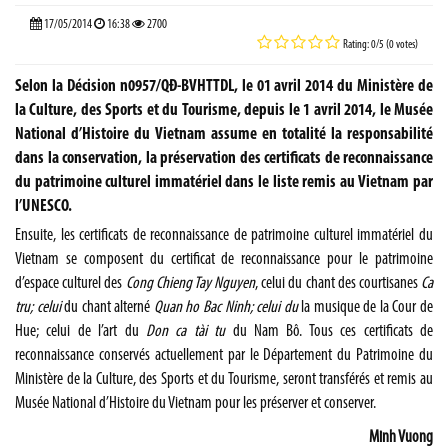
17/05/2014
16:38
2700
Rating: 0/5 (0 votes)
Selon la Décision n0957/QĐ-BVHTTDL, le 01 avril 2014 du Ministère de
la Culture, des Sports et du Tourisme, depuis le 1 avril 2014, le Musée
National d’Histoire du Vietnam assume en totalité la responsabilité
dans la conservation, la préservation des certificats de reconnaissance
du patrimoine culturel immatériel dans le liste remis au Vietnam par
l’UNESCO.
Ensuite, les certificats de reconnaissance de patrimoine culturel immatériel du
Vietnam se composent du certificat de reconnaissance pour le patrimoine
d’espace culturel des
Cong Chieng Tay Nguyen
, celui du chant des courtisanes
Ca
tru
;
celui
du chant alterné
Quan ho
Bac Ninh;
celui du
la musique de la Cour de
Hue; celui de l’art du
Don ca tài tu
du Nam Bô. Tous ces certificats de
reconnaissance conservés actuellement par le Département du Patrimoine du
Ministère de la Culture, des Sports et du Tourisme, seront transférés et remis au
Musée National d’Histoire du Vietnam pour les préserver et conserver.
Minh Vuong