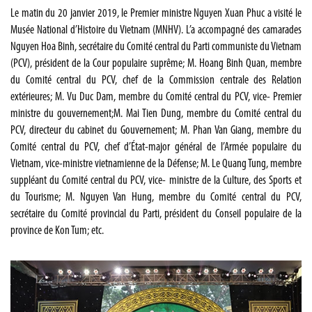
Le matin du 20 janvier 2019, le Premier ministre Nguyen Xuan Phuc a visité le
Musée National d’Histoire du Vietnam (MNHV). L’a accompagné des camarades
Nguyen Hoa Binh, secrétaire du Comité central du Parti communiste du Vietnam
(PCV), président de la Cour populaire suprême; M. Hoang Binh Quan, membre
du Comité central du PCV, chef de la Commission centrale des Relation
extérieures; M. Vu Duc Dam, membre du Comité central du PCV, vice- Premier
ministre du gouvernement;M. Mai Tien Dung, membre du Comité central du
PCV, directeur du cabinet du Gouvernement; M. Phan Van Giang, membre du
Comité central du PCV, chef d’État-major général de l’Armée populaire du
Vietnam, vice-ministre vietnamienne de la Défense; M. Le Quang Tung, membre
suppléant du Comité central du PCV, vice- ministre de la Culture, des Sports et
du Tourisme; M. Nguyen Van Hung, membre du Comité central du PCV,
secrétaire du Comité provincial du Parti, président du Conseil populaire de la
province de Kon Tum; etc.