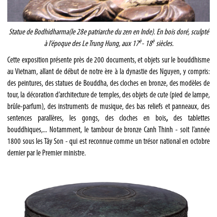
Statue de
Bodhidharma
(le 28e patriarche du zen en Inde).
En bois doré, sculpté
è
è
à
l’époque des Le Trung Hung,
aux
17
-
18
siècle
s
.
Cette exposition présente près de 200 documents, et objets sur le bouddhisme
au Vietnam, allant de début de notre ère à la dynastie des Nguyen, y compris:
des peintures, des statues de Bouddha, des cloches en bronze, des modèles de
tour, la décoration d’architecture de temples, des objets de cute (pied de lampe,
brûle-parfum), des instruments de musique, des bas reliefs et panneaux, des
sentences parallères, les gongs, des cloches en bois
,
des tablettes
bouddhiques,... Notamment, le tambour de bronze Canh Thinh - soit l’année
1800 sous les Tây Son - qui est reconnue comme un trésor national en octobre
dernier par le Premier ministre.