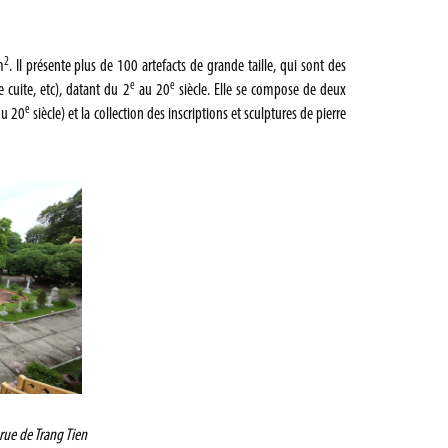
2
m
. Il présente plus de 100 artefacts de grande taille, qui sont des
e
e
e cuite, etc), datant du 2
au 20
siècle. Elle se compose de deux
e
du 20
siècle) et la collection des inscriptions et sculptures de pierre
 rue de Trang Tien