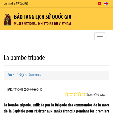
dimanche, 09/08/2026
BẢO TÀNG LỊCH SỬ QUỐC GIA
MUSÉE NATIONAL D'HISTOIRE DU VIETNAM
Toggle
navigatio
La bombe tripode
Accueil
Objets - Documents
25/04/2018
20:06
2410
Rating: 0/5 (0 votes)
La bombe tripode, utilisée par la Brigade des commandos de la mort
de la Capitale pour résister aux tanks français pendant les premiers