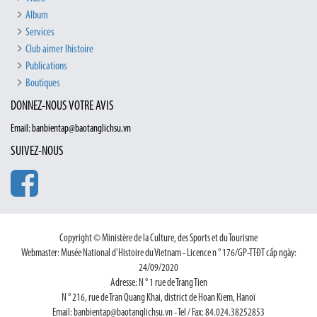
Album
Services
Club aimer lhistoire
Publications
Boutiques
DONNEZ-NOUS VOTRE AVIS
Email: banbientap@baotanglichsu.vn
SUIVEZ-NOUS
Copyright © Ministère de la Culture, des Sports et du Tourisme
Webmaster: Musée National d'Histoire du Vietnam - Licence n ° 176/GP-TTĐT cấp ngày:
24/09/2020
Adresse: N ° 1 rue de Trang Tien
N ° 216, rue de Tran Quang Khai, district de Hoan Kiem, Hanoï
Email: banbientap@baotanglichsu.vn - Tel / Fax: 84.024.38252853