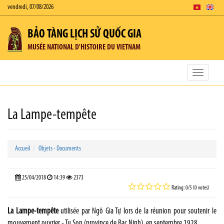
vendredi, 07/08/2026
BẢO TÀNG LỊCH SỬ QUỐC GIA
MUSÉE NATIONAL D'HISTOIRE DU VIETNAM
Toggle
navigatio
La Lampe-tempête
Accueil
Objets - Documents
25/04/2018
14:39
2373
Rating: 0/5 (0 votes)
La Lampe-tempête
utilisée par Ngô Gia Tự lors de la réunion pour soutenir le
mouvement ouvrier - Tu Son (province de Bac Ninh), en septembre 1928.