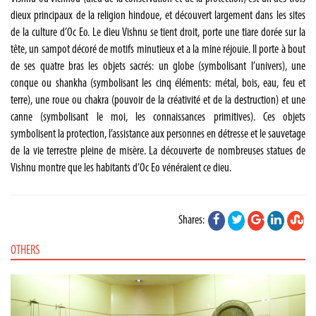
dieux principaux de la religion hindoue, et découvert largement dans les sites
de la culture d’Oc Eo. Le dieu Vishnu se tient droit, porte une tiare dorée sur la
tête, un sampot décoré de motifs minutieux et a la mine réjouie. Il porte à bout
de ses quatre bras les objets sacrés: un globe (symbolisant l’univers), une
conque ou shankha (symbolisant les cinq éléments: métal, bois, eau, feu et
terre), une roue ou chakra (pouvoir de la créativité et de la destruction) et une
canne (symbolisant le moi, les connaissances primitives). Ces objets
symbolisent la protection, l’assistance aux personnes en détresse et le sauvetage
de la vie terrestre pleine de misère. La découverte de nombreuses statues de
Vishnu montre que les habitants d’Oc Eo vénéraient ce dieu.
Shares:
OTHERS