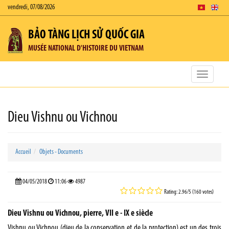
vendredi, 07/08/2026
BẢO TÀNG LỊCH SỬ QUỐC GIA
MUSÉE NATIONAL D'HISTOIRE DU VIETNAM
Toggle
navigatio
Dieu Vishnu ou Vichnou
Accueil
Objets - Documents
04/05/2018
11:06
4987
Rating: 2.96/5 (160 votes)
Dieu Vishnu ou Vichnou, pierre, VII e - IX e siècle
Vishnu ou Vichnou (dieu de la conservation et de la protection) est un des trois