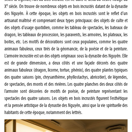
e
X
siècle. On trouve de nombreux objets en bois incrustés datant de la dynastie
des Nguyên. À cette époque, les objets en bois incrustés sont le reflet d’un
artisanat maîtrisé et comprenant deux types principaux: des objets de culte et
des objets d’usage quotidien, comme les tableau de spectacles, les bateaux de
dragon, les tableaux de procession, les paravents, les armoires, les plateaux, les
boites, etc. Les motifs de décorations sont ceux populaires, comme les quatre
animaux fabuleux, ceux tirés de la géomancie, de la poésie et de la peinture.
L’armoire incrustée est un des objets originaux sous la dynastie des Nguyên. Elle
est de grande dimension, a deux côtés et une façade décorés des quatre
animaux fabuleux (dragon, licorne, tortue, phénix), des quatre plantes typiques
des quatre saisons (pin, chrysanthème, phyllostachys, abricotier), de légendes,
de spectacles, des monts et des rivières. Les quatre planches des deux côtés de
l’armoire sont décorées de motifs de poésie, de peinture représentant les
spectacles des quatre saisons. Les objets en bois incrustés figurent l’esthétique
et la pensée artistique de la dynastie des Nguyên, ainsi que la vie spirituelle des
habitants de cette époque, notamment des lettrés.