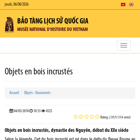
jeudi, 06/08/2026
BẢO TÀNG LỊCH SỬ QUỐC GIA
MUSÉE NATIONAL D'HISTOIRE DU VIETNAM
Toggle
navigatio
Objets en bois incrustés
Accueil
Objets - Documents
04/05/2018
10:53
4525
Rating: 2.95/5 (154 votes)
Objets en bois incrustés, dynastie des Nguyên, début du XXe siècle
Selon la légende, l’art du bois incrusté est né dans le delta du fleuve Rouge au