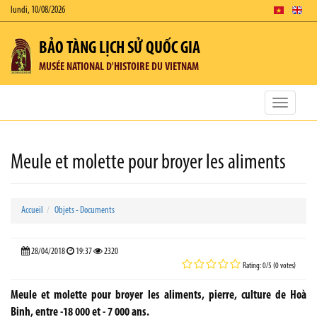
lundi, 10/08/2026
BẢO TÀNG LỊCH SỬ QUỐC GIA
MUSÉE NATIONAL D'HISTOIRE DU VIETNAM
Toggle
navigatio
Meule et molette pour broyer les aliments
Accueil
Objets - Documents
28/04/2018
19:37
2320
Rating: 0/5 (0 votes)
Meule et molette pour broyer les aliments, pierre, culture de Hoà
Binh, entre -18 000 et - 7 000 ans.