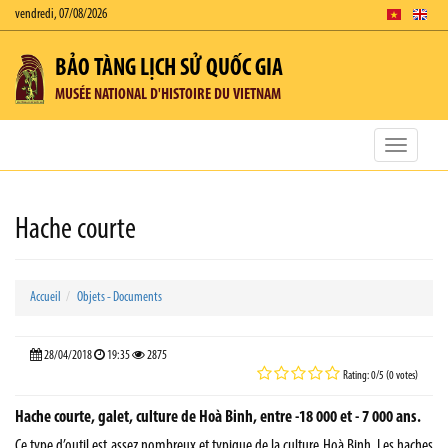
vendredi, 07/08/2026
BẢO TÀNG LỊCH SỬ QUỐC GIA
MUSÉE NATIONAL D'HISTOIRE DU VIETNAM
Toggle
navigatio
Hache courte
Accueil
Objets - Documents
28/04/2018
19:35
2875
Rating: 0/5 (0 votes)
Hache courte, galet, culture de Hoà Binh, entre -18 000 et - 7 000 ans.
Ce type d’outil est assez nombreux et typique de la culture Hoà Binh. Les haches