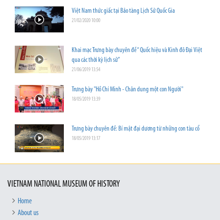
Việt Nam thức giấc tại Bảo tàng Lịch Sử Quốc Gia
21/02/2020 10:00
Khai mạc Trưng bày chuyên đề “ Quốc hiệu và Kinh đô Đại Việt
qua các thời kỳ lịch sử”
21/06/2019 13:54
Trưng bày "Hồ Chí Minh - Chân dung một con Người"
18/05/2019 13:39
Trưng bày chuyên đề: Bí mật đại dương từ những con tàu cổ
18/05/2019 13:17
VIETNAM NATIONAL MUSEUM OF HISTORY
Home
About us