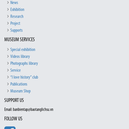
News
Exhibition
Research
Project
Supports
MUSEUM SERVICES
Special exhibition
Videos library
Photographs library
Service
“I love history” club
Publications
Museum Shop
SUPPORT US
Email: banbientap@baotanglichsu.vn
FOLLOW US