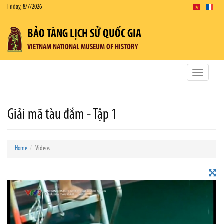
Friday, 8/7/2026
BẢO TÀNG LỊCH SỬ QUỐC GIA
VIETNAM NATIONAL MUSEUM OF HISTORY
Toggle
navigatio
Giải mã tàu đắm - Tập 1
Home
Videos